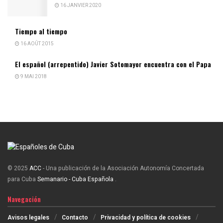
16 JANVIER 2020
Tiempo al tiempo
16 AOÛT 2015
El español (arrepentido) Javier Sotomayor encuentra con el Papa
9 MAI 2018
© 2025
ACC
- Una publicación de la Asociación Autonomía Concertada
para Cuba
Semanario - Cuba Española
.
Navegación
Avisos legales
Contacto
Privacidad y política de cookies