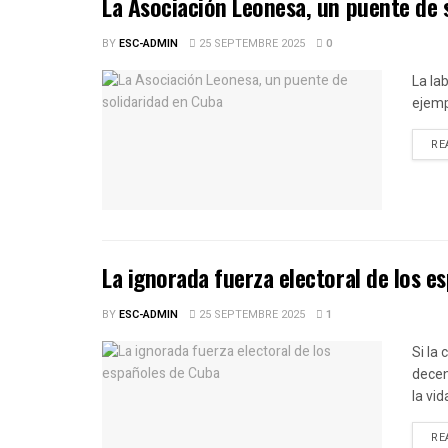
La Asociación Leonesa, un puente de 
BY
ESC-ADMIN
25 SEPTEMBRE 2025
0
La la
ejemp
RE
La ignorada fuerza electoral de los e
BY
ESC-ADMIN
25 SEPTEMBRE 2025
1
Si la
decen
la vid
RE