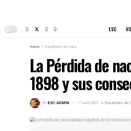
ESC
VO
Home
Españoles de Cuba
La Pérdida de na
1898 y sus conse
BY
ESC-ADMIN
17 avril 2025
in
Españoles de 