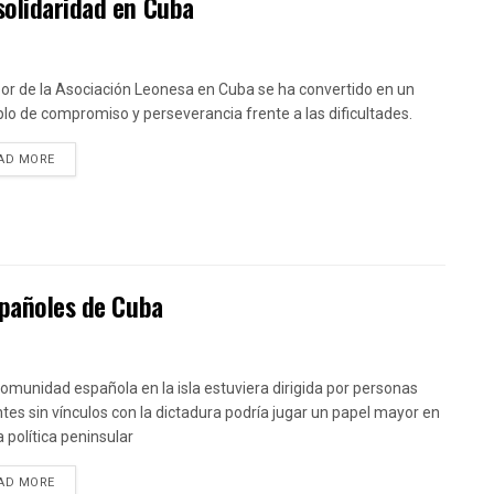
solidaridad en Cuba
bor de la Asociación Leonesa en Cuba se ha convertido en un
lo de compromiso y perseverancia frente a las dificultades.
DETAILS
AD MORE
spañoles de Cuba
 comunidad española en la isla estuviera dirigida por personas
tes sin vínculos con la dictadura podría jugar un papel mayor en
a política peninsular
DETAILS
AD MORE