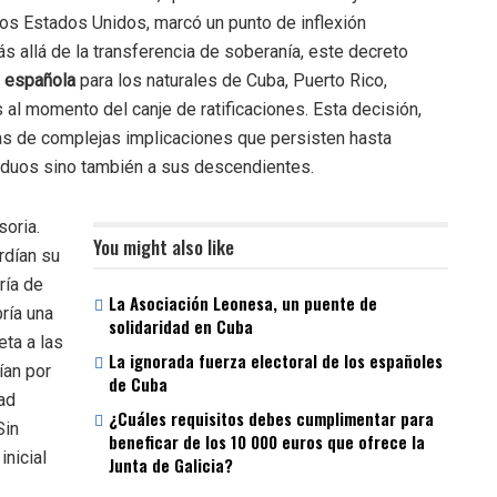
 los Estados Unidos, marcó un punto de inflexión
s allá de la transferencia de soberanía, este decreto
d española
para los naturales de Cuba, Puerto Rico,
s al momento del canje de ratificaciones. Esta decisión,
as de complejas implicaciones que persisten hasta
viduos sino también a sus descendientes.
soria.
You might also like
rdían su
ría de
La Asociación Leonesa, un puente de
bría una
solidaridad en Cuba
eta a las
La ignorada fuerza electoral de los españoles
ían por
de Cuba
tad
¿Cuáles requisitos debes cumplimentar para
Sin
beneficar de los 10 000 euros que ofrece la
inicial
Junta de Galicia?