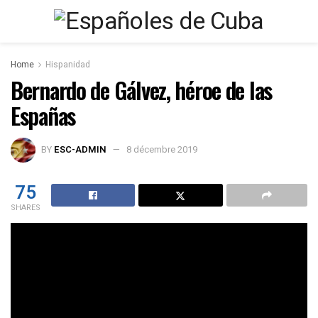
Home
Hispanidad
Bernardo de Gálvez, héroe de las
Españas
BY
ESC-ADMIN
8 décembre 2019
75
SHARES
« Bernardo de Gálvez , el genuino héroe americano y
español de nuestra historia. Ninguna historieta antigua, de
ésas que me gusta recordar con ustedes de vez en cuando,
quizá porque apenas las recuerda nadie. Me refiero a
episodios de nuestra Historia que en otro lugar y entre otra