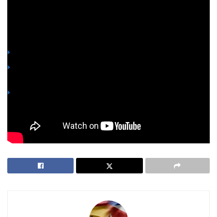
el mejor virrey que… »
You might also like
Cuba: la nación que nunca existió
La Pérdida de nacionalidad española de los cubanos en 1898
y sus consecuencias en la actualidad
El Derecho de Petición: Un Legado Histórico y una
Herramienta Vigente para la Defensa de Derechos
-Más información en el vídeo: