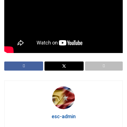
demuestra que las cosas están cambiando y que ese
« gigante dormido », como se denomina a la comunidad
latina, está despertando de su letargo. Ureña vaticina que
pronto llegará un presidente hispano a la Casa Blanca… »
Más información en el vídeo:
Tags:
Hispanidad en Estados Unidos
esc-admin