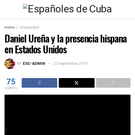
Home
Hispanidad
Daniel Ureña y la presencia hispana
en Estados Unidos
BY
ESC-ADMIN
23 septembre 2019
75
SHARES
Casa de América
You might also like
Cuba: la nación que nunca existió