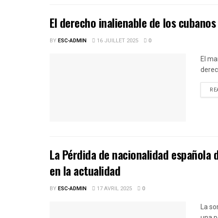
El derecho inalienable de los cubanos
BY
ESC-ADMIN
16 JUILLET 2025
0
El ma
derec
RE
La Pérdida de nacionalidad española 
en la actualidad
BY
ESC-ADMIN
17 AVRIL 2025
0
La so
una p