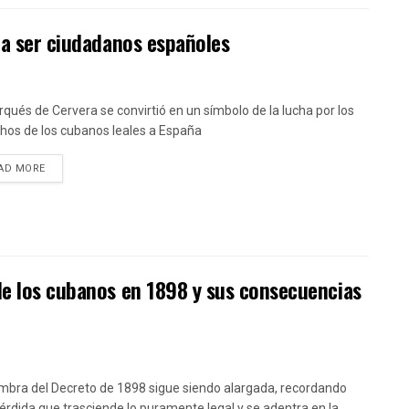
 a ser ciudadanos españoles
rqués de Cervera se convirtió en un símbolo de la lucha por los
hos de los cubanos leales a España
DETAILS
AD MORE
de los cubanos en 1898 y sus consecuencias
mbra del Decreto de 1898 sigue siendo alargada, recordando
érdida que trasciende lo puramente legal y se adentra en la