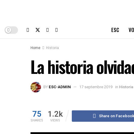
ESC
VO
Home
Historia
La historia olvid
BY
ESC-ADMIN
17 septembre 2019
in
Historia
75
1.2k
Share on Faceboo
SHARES
VIEWS