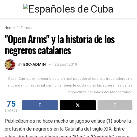
Home
Firmas
"Open Arms" y la historia de los
negreros catalanes
BY
ESC-ADMIN
25 août 2019
Óscar Camps, empresario catalán mal pagador al que sus trabajadores no
le guardan un especial cariño, también le gusta violar las soberanías de las
respectivas naciones del Mediterráneo
75
SHARES
Publicábamos no hace mucho un jugoso enlace
(1)
sobre la
profusión de negreros en la Cataluña del siglo XIX. Entre
ellos, destacan apellidos como “Mas” o “Goytisolo”; cosas