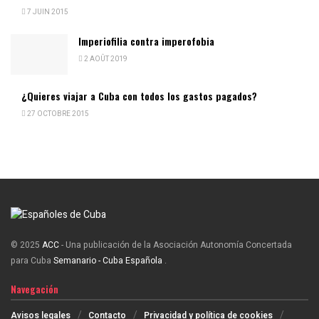
7 JUIN 2015
Imperiofilia contra imperofobia
2 AOÛT 2019
¿Quieres viajar a Cuba con todos los gastos pagados?
27 OCTOBRE 2015
© 2025
ACC
- Una publicación de la Asociación Autonomía Concertada
para Cuba
Semanario - Cuba Española
.
Navegación
Avisos legales
Contacto
Privacidad y política de cookies