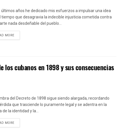
s últimos años he dedicado mis esfuerzos a impulsar una idea
l tiempo que desagravia la indecible injusticia cometida contra
arte nada desdeñable del pueblo...
DETAILS
AD MORE
de los cubanos en 1898 y sus consecuencias
mbra del Decreto de 1898 sigue siendo alargada, recordando
érdida que trasciende lo puramente legal y se adentra en la
 de la identidad y la...
DETAILS
AD MORE