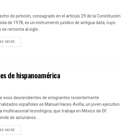
recho de petición, consagrado en el artículo 29 de la Constitución
ola de 1978, es un instrumento jurídico de antigua data, cuyo
 se remonta al siglo...
DETAILS
AD MORE
les de hispanoamérica
e esos descendientes de emigrantes recientemente
nalizados españoles es Manuel Haces-Aviña, un joven ejecutivo
a multinacional tecnológica, que trabaja en México de DF.
ende de asturianos...
DETAILS
AD MORE