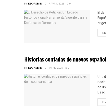
BY
ESC-ADMIN
17 AVRIL 2025
0
El de
Españ
origen
RE
Historias contadas de nuevos españo
BY
ESC-ADMIN
1 AVRIL 2025
0
Uno d
nacio
de un
Desci
RE