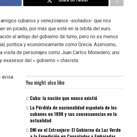
k
Share on Twitter
 amigos cubanos y venezolanos -exiliados- que nos
aer en picado, por más que esté en la órbita del euro.
uación al antojo del gobierno de turno, pero no es menos
cial, política y económicamente como Grecia. Asimismo,
 la visita de personajes como Juan Carlos Monedero, uno
 exasesor del « gobierno » chavista.
s avisa
You might also like
Cuba: la nación que nunca existió
La Pérdida de nacionalidad española de los
cubanos en 1898 y sus consecuencias en la
actualidad
DNI en el Extranjero: El Gobierno da Luz Verde
a la Expedición en Consulados y Embajadas