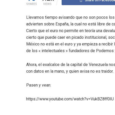
Share on Faceboo
SHARES
VIEWS
Llevamos tiempo avisando que no son pocos los
advierten sobre España, la cual no está libre de c
Cierto que el euro no permite en teoría una deval
cierto que puede caer en picado institucional, so
México no está en el euro y ya empieza a recibir
de los « intelectuales » fundadores de Podemos y
Ahora, el exalcalce de la capital de Venezuela no
con datos en la mano, y quien avisa no es traidor.
Pasen y vean:
https://www.youtube.com/watch?v=VukBZ8ff0IU