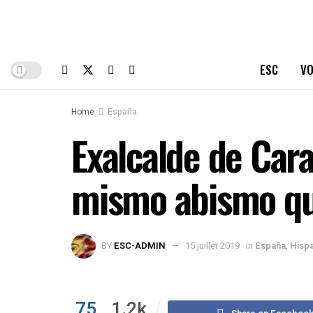
ESC
VO
Home
España
Exalcalde de Cara
mismo abismo qu
BY
ESC-ADMIN
15 juillet 2019
in
España
,
Hisp
75
1.2k