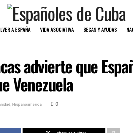
LVER A ESPAÑA
VIDA ASOCIATIVA
BECAS Y AYUDAS
NA
cas advierte que Españ
e Venezuela
0
anidad
,
Hispanoamérica