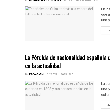
En lo
que a
una p
RE
La Pérdida de nacionalidad española 
en la actualidad
BY
ESC-ADMIN
17 AVRIL 2025
0
La so
una p
esfera
RE