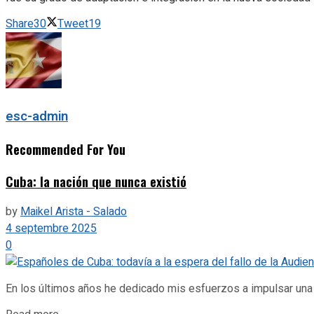
Share
30
Tweet
19
esc-admin
Recommended For You
Cuba: la nación que nunca existió
by
Maikel Arista - Salado
4 septembre 2025
0
En los últimos años he dedicado mis esfuerzos a impulsar una i