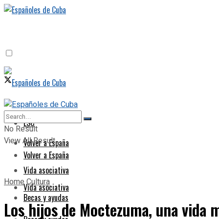
ESC
ESC
No Result
View All Result
Volver a España
Volver a España
Vida asociativa
Home
Cultura
Vida asociativa
Becas y ayudas
Los hijos de Moctezuma, una vida má