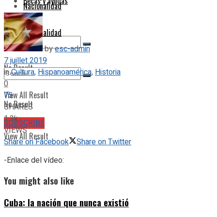
Becas y ayudas
Nacionalidad
Nacionalidad
by
esc-admin
7 juillet 2019
No Result
in
Cultura
,
Hispanoamérica
,
Historia
0
View All Result
75
No Result
SHARES
1.3k
SUBSCRIBE
VIEWS
View All Result
Share on Facebook
Share on Twitter
-Enlace del vídeo:
You might also like
Cuba: la nación que nunca existió