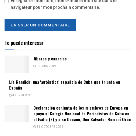
Enregistrer mon nom, mon e-mail et mon site dans le
navigateur pour mon prochain commentaire.
Te puede interesar
Jíbaros y canarios
12 JUIN 2019
Lía Randich, una 'auténtica' española de Cuba que triunfa en
España
4 FÉVRIER 2018
Declaración conjunta de los miembros de Europa en
apoyo al Colegio Nacional de Periodistas de Cuba en
el Exilio (E) y a su Decano, Don Salvador Romaní Orúe
31 OCTOBRE 2021