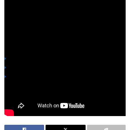
marco del Programa « Formación en Investigación:
Actividades Transversales ». La escritora y profesora María
Elvira Roca Barea pronuncia la conferencia inaugural
“Desmontando mitos de la leyenda negra”.
You might also like
Cuba: la nación que nunca existió
La corrupción de la semántica en la historia de Cuba
El derecho inalienable de los cubanos a ser ciudadanos
españoles
Enlace del vídeo:
Tags:
leyenda negra