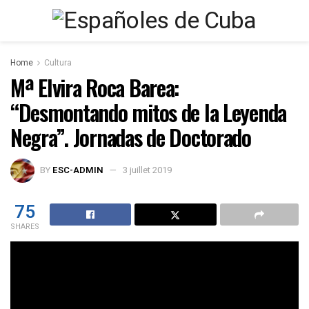
Home
Cultura
Mª Elvira Roca Barea:
“Desmontando mitos de la Leyenda
Negra”. Jornadas de Doctorado
BY
ESC-ADMIN
3 juillet 2019
75
SHARES
Los días 11 y 12 de diciembre se celebran las V Jornadas
de Doctorandos de la Universidad de Burgos en el “Aula de
Romeros” de la Facultad de Derecho, organizadas por la
Escuela de Doctorado de la Universidad de Burgos, en el