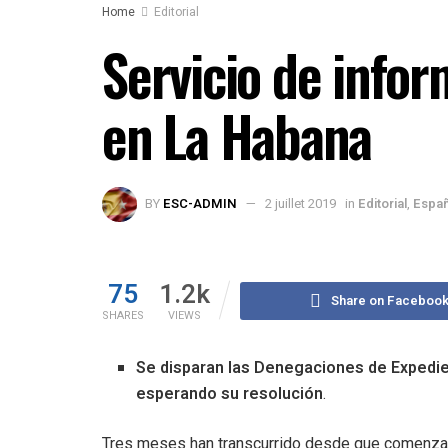
Home
Editorial
Servicio de infor
en La Habana
BY
ESC-ADMIN
2 juillet 2019
in
Editorial
,
Españ
75
1.2k
Share on Faceboo
SHARES
VIEWS
Se disparan las Denegaciones de Expedie
esperando su resolución
.
Tres meses han transcurrido desde que comenzara