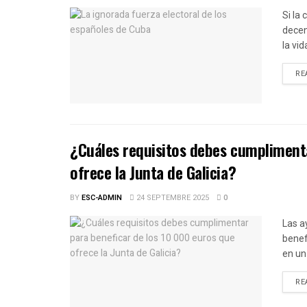
Si la
decen
la vid
RE
¿Cuáles requisitos debes cumplimenta
ofrece la Junta de Galicia?
BY
ESC-ADMIN
24 SEPTEMBRE 2025
0
Las a
benef
en un 
RE