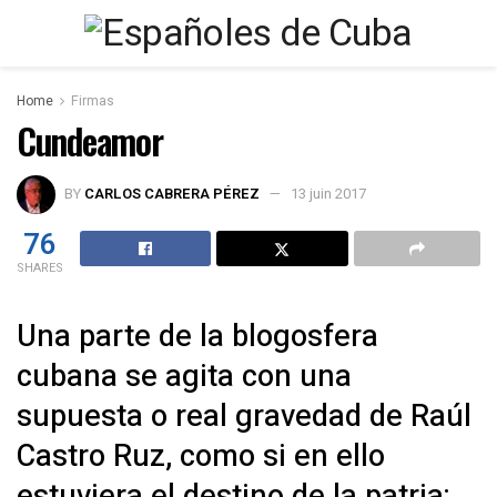
Home
Firmas
Cundeamor
BY
CARLOS CABRERA PÉREZ
13 juin 2017
76
SHARES
Una parte de la blogosfera
cubana se agita con una
supuesta o real gravedad de Raúl
Castro Ruz, como si en ello
estuviera el destino de la patria;