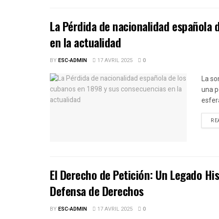
La Pérdida de nacionalidad española 
en la actualidad
BY
ESC-ADMIN
17 AVRIL 2025
0
La so
una p
esfera
RE
El Derecho de Petición: Un Legado Hi
Defensa de Derechos
BY
ESC-ADMIN
17 AVRIL 2025
0