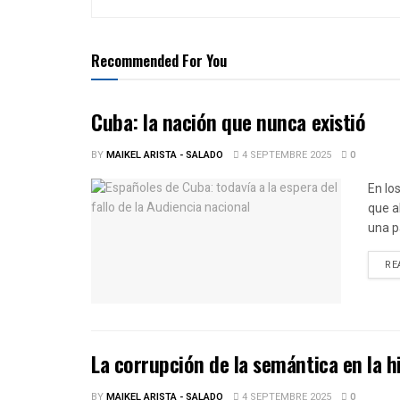
Recommended For You
Cuba: la nación que nunca existió
BY
MAIKEL ARISTA - SALADO
4 SEPTEMBRE 2025
0
En lo
que a
una p
RE
La corrupción de la semántica en la h
BY
MAIKEL ARISTA - SALADO
4 SEPTEMBRE 2025
0