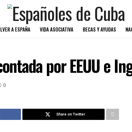
LVER A ESPAÑA
VIDA ASOCIATIVA
BECAS Y AYUDAS
NA
contada por EEUU e Ing
0
k
Share on Twitter