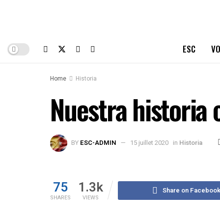
ESC
VO
Home
Historia
Nuestra historia 
BY
ESC-ADMIN
15 juillet 2020
in
Historia
75
1.3k
Share on Faceboo
SHARES
VIEWS