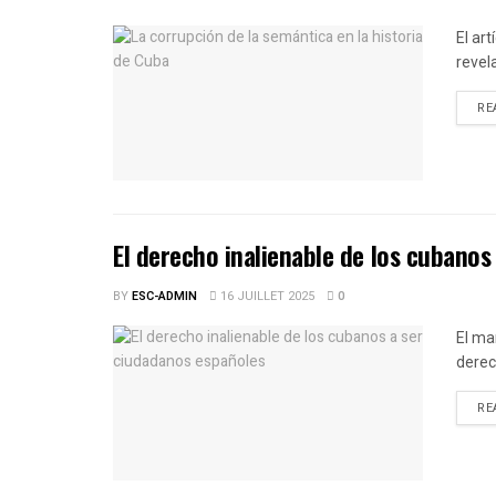
El ar
revel
RE
El derecho inalienable de los cubanos
BY
ESC-ADMIN
16 JUILLET 2025
0
El ma
derec
RE