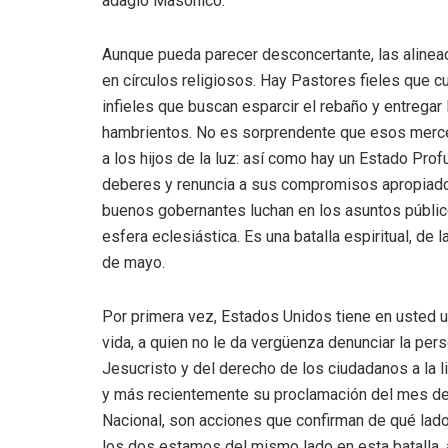
adagio Masónico.
Aunque pueda parecer desconcertante, las alinea
en círculos religiosos. Hay Pastores fieles que c
infieles que buscan esparcir el rebaño y entrega
hambrientos. No es sorprendente que esos mercen
a los hijos de la luz: así como hay un Estado Pro
deberes y renuncia a sus compromisos apropiados 
buenos gobernantes luchan en los asuntos públic
esfera eclesiástica. Es una batalla espiritual, de
de mayo.
Por primera vez, Estados Unidos tiene en usted u
vida, a quien no le da vergüenza denunciar la per
Jesucristo y del derecho de los ciudadanos a la li
y más recientemente su proclamación del mes de 
Nacional, son acciones que confirman de qué lado
los dos estamos del mismo lado en esta batalla,