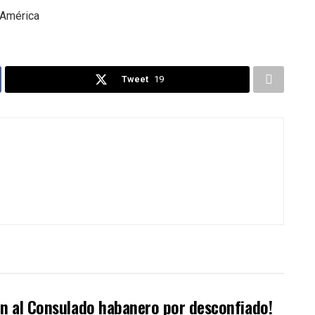
 América
Tweet
19
ión al Consulado habanero por desconfiado!