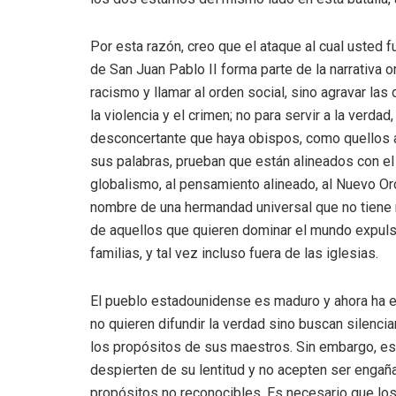
Por esta razón, creo que el ataque al cual usted 
de San Juan Pablo II forma parte de la narrativa 
racismo y llamar al orden social, sino agravar las 
la violencia y el crimen; no para servir a la verdad
desconcertante que haya obispos, como quellos 
sus palabras, prueban que están alineados con el
globalismo, al pensamiento alineado, al Nuevo O
nombre de una hermandad universal que no tiene 
de aquellos que quieren dominar el mundo expulsa
familias, y tal vez incluso fuera de las iglesias.
El pueblo estadounidense es maduro y ahora ha e
no quieren difundir la verdad sino buscan silenciar
los propósitos de sus maestros. Sin embargo, es
despierten de su lentitud y no acepten ser enga
propósitos no reconocibles. Es necesario que los 