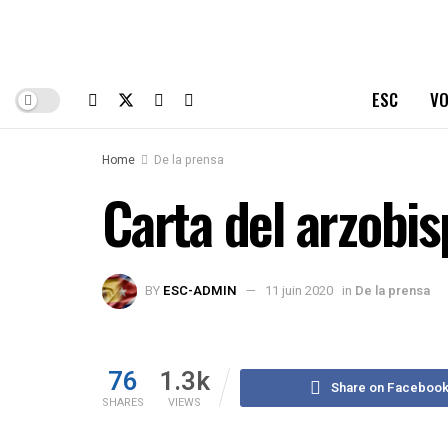
ESC
VO
Home
De la prensa
Carta del arzobi
BY
ESC-ADMIN
11 juin 2020
in
De la prensa
76
1.3k
Share on Faceboo
SHARES
VIEWS