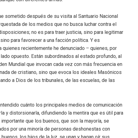
fue sometido después de su visita al Santuario Nacional
orquestada de los medios que no busca luchar contra el
disposiciones; no es para traer justicia, sino para legitimar
, sino para favorecer a una facción política. Y es
a quienes recientemente he denunciado – quienes, por
 lado opuesto. Están subordinados al estado profundo, al
rden Mundial que invocan cada vez con más frecuencia en
nada de cristiano, sino que evoca los ideales Masónicos
ndo a Dios de los tribunales, de las escuelas, de las
ntendido cuánto los principales medios de comunicación
la y distorsionarla, difundiendo la mentira que es útil para
 importante que los buenos, que son la mayoría, se
ñados por una minoría de personas deshonestas con
buenos, los hijos de la luz, se unan y hagan oír sus