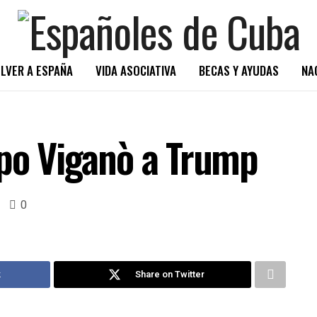
LVER A ESPAÑA
VIDA ASOCIATIVA
BECAS Y AYUDAS
NA
spo Viganò a Trump
0
k
Share on Twitter