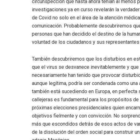
circunspección que hasta ahora tenían al menos p
investigaciones ya en curso revelarán la verdad
de Covid no solo en el área de la atención médic
comunicación. Probablemente descubriremos que e
personas que han decidido el destino de la human
voluntad de los ciudadanos y sus representantes 
También descubriremos que los disturbios en est
que el virus se desvanece inevitablemente y que 
necesariamente han tenido que provocar disturbio
aunque legítima, podría ser condenada como una a
también está sucediendo en Europa, en perfecta si
callejeras es fundamental para los propósitos de
próximas elecciones presidenciales quien encarn
objetivos fielmente y con convicción. No sorpre
más que escondidos detrás de esos actos de van
de la disolución del orden social para construir 