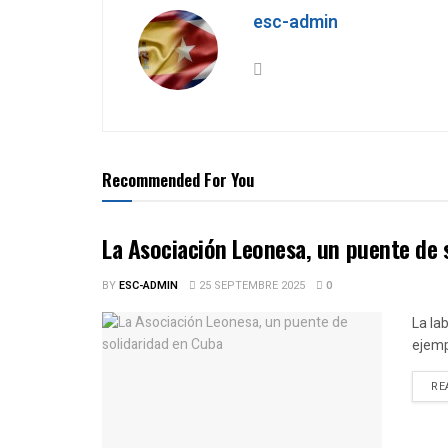
esc-admin
Recommended For You
La Asociación Leonesa, un puente de 
BY
ESC-ADMIN
25 SEPTEMBRE 2025
0
La la
ejemp
RE