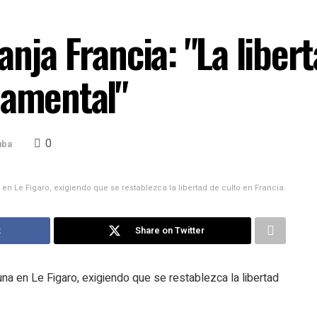
anja Francia: "La libert
damental"
0
uba
en Le Figaro, exigiendo que se restablezca la libertad de culto en Francia.
k
Share on Twitter
na en Le Figaro, exigiendo que se restablezca la libertad