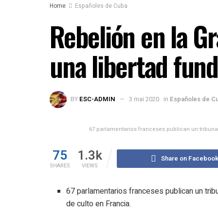
Home
Españoles de Cuba
Rebelión en la Gr
una libertad fun
BY
ESC-ADMIN
3 mai 2020
in
Españoles de C
67 parlamentarios franceses publican un tribuna 
75
1.3k
Share on Faceboo
SHARES
VIEWS
67 parlamentarios franceses publican un tribu
de culto en Francia.