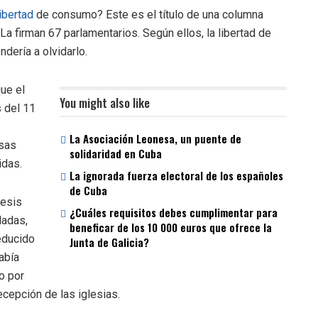
libertad
de consumo? Este es el título de una columna
a firman 67 parlamentarios. Según ellos, la libertad de
ndería a olvidarlo.
ue el
You might also like
s del 11
La Asociación Leonesa, un puente de
isas
solidaridad en Cuba
idas.
La ignorada fuerza electoral de los españoles
de Cuba
cesis
¿Cuáles requisitos debes cumplimentar para
ladas,
beneficar de los 10 000 euros que ofrece la
educido
Junta de Galicia?
abía
o por
ecepción de las iglesias.