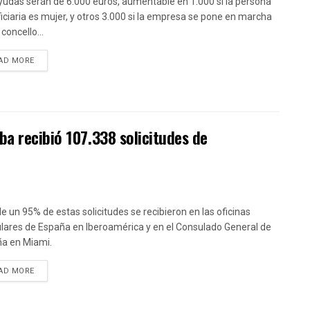
yudas serán de 6.000 euros, aumentable en 1.000 si la persona
iciaria es mujer, y otros 3.000 si la empresa se pone en marcha
concello...
DETAILS
AD MORE
ba recibió 107.338 solicitudes de
e un 95% de estas solicitudes se recibieron en las oficinas
lares de España en Iberoamérica y en el Consulado General de
a en Miami.
DETAILS
AD MORE