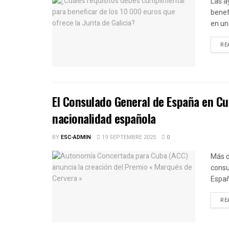
Las a
benef
en un 
RE
El Consulado General de España en Cu
nacionalidad española
BY
ESC-ADMIN
19 SEPTEMBRE 2025
0
Más d
consu
Españ
RE