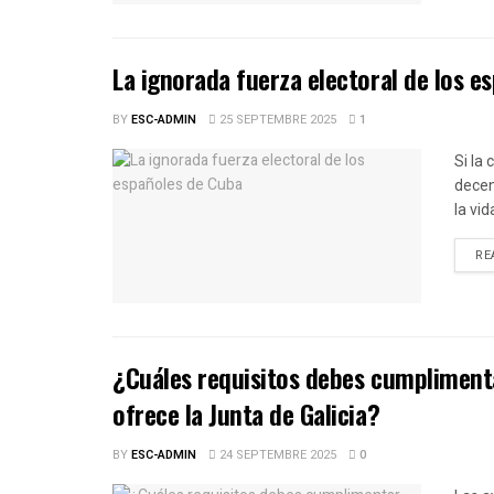
La ignorada fuerza electoral de los e
BY
ESC-ADMIN
25 SEPTEMBRE 2025
1
Si la
decen
la vid
RE
¿Cuáles requisitos debes cumplimenta
ofrece la Junta de Galicia?
BY
ESC-ADMIN
24 SEPTEMBRE 2025
0