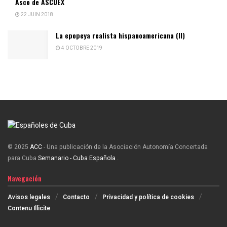
Asco de ASCUEX
22 JUIN 2018
La epopeya realista hispanoamericana (II)
4 OCTOBRE 2019
© 2025
ACC
- Una publicación de la Asociación Autonomía Concertada
para Cuba
Semanario - Cuba Española
.
Navegación
Avisos legales
Contacto
Privacidad y política de cookies
Contenu Illicite