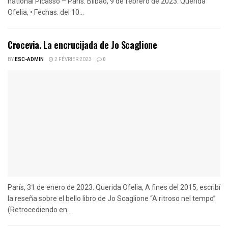
national Picasso – París. Bilbao, 9 de febrero de 2023. Querida
Ofelia, • Fechas: del 10...
Crocevia. La encrucijada de Jo Scaglione
BY
ESC-ADMIN
2 FÉVRIER 2023
0
París, 31 de enero de 2023. Querida Ofelia, A fines del 2015, escribí
la reseña sobre el bello libro de Jo Scaglione “A ritroso nel tempo”
(Retrocediendo en...