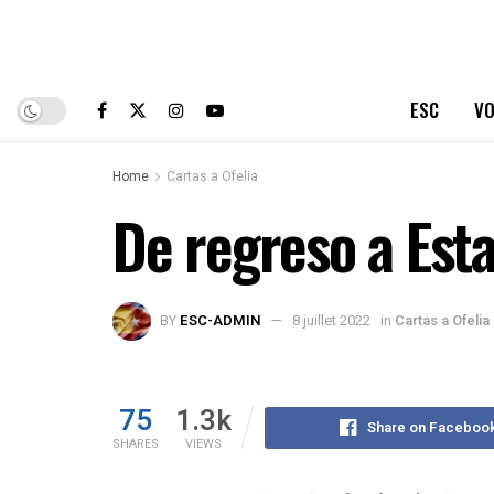
ESC
VO
Home
Cartas a Ofelia
De regreso a Est
BY
ESC-ADMIN
8 juillet 2022
in
Cartas a Ofelia
75
1.3k
Share on Faceboo
SHARES
VIEWS