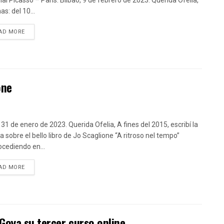
nal Picasso – París. Bilbao, 9 de febrero de 2023. Querida Ofelia,
as: del 10...
DETAILS
AD MORE
one
 31 de enero de 2023. Querida Ofelia, A fines del 2015, escribí la
a sobre el bello libro de Jo Scaglione “A ritroso nel tempo”
ocediendo en...
DETAILS
AD MORE
Goya su tercer curso online