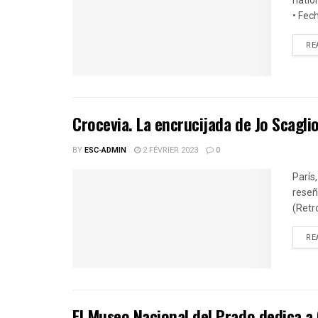
natio
• Fech
RE
Crocevia. La encrucijada de Jo Scagli
BY
ESC-ADMIN
2 FÉVRIER 2023
0
París,
reseñ
(Retr
RE
El Museo Nacional del Prado dedica a 