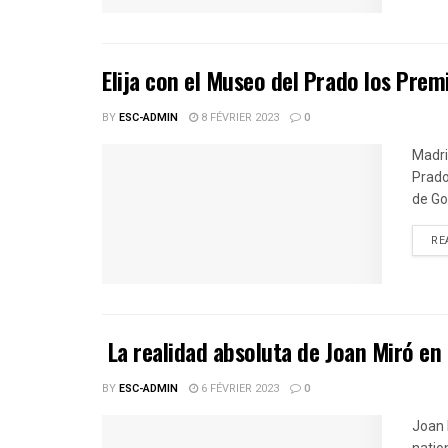
Elija con el Museo del Prado los Pre
BY
ESC-ADMIN
8 FÉVRIER 2023
0
Madri
Prado
de Go
RE
La realidad absoluta de Joan Miró e
BY
ESC-ADMIN
6 FÉVRIER 2023
0
Joan 