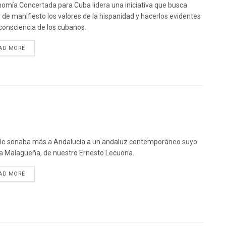
omía Concertada para Cuba lidera una iniciativa que busca
 de manifiesto los valores de la hispanidad y hacerlos evidentes
 consciencia de los cubanos.
DETAILS
AD MORE
le sonaba más a Andalucía a un andaluz contemporáneo suyo
a Malagueña, de nuestro Ernesto Lecuona.
DETAILS
AD MORE