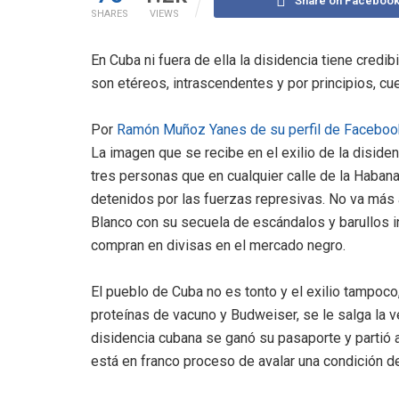
Share on Faceboo
SHARES
VIEWS
En Cuba ni fuera de ella la disidencia tiene cred
son etéreos, intrascendentes y por principios, cu
Por
Ramón Muñoz Yanes de su perfil de Faceboo
La imagen que se recibe en el exilio de la diside
tres personas que en cualquier calle de la Haban
a
detenidos por las fuerzas represivas. No va más
Blanco con su secuela de escándalos y barullos in
compran en divisas en el mercado negro.
El pueblo de Cuba no es tonto y el exilio tampoc
proteínas de vacuno y Budweiser, se le salga la vet
disidencia cubana se ganó su pasaporte y partió a
está en franco proceso de avalar una condición de