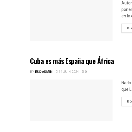
Auton
poner
en la
RE
Cuba es más España que África
BY
ESC-ADMIN
14 JUIN 2024
0
Nada 
que L
RE