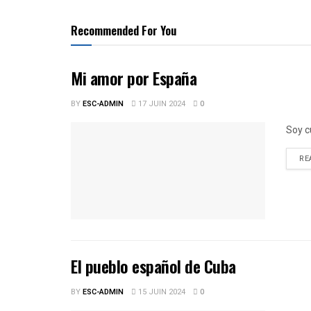
Recommended For You
Mi amor por España
BY
ESC-ADMIN
17 JUIN 2024
0
Soy c
RE
El pueblo español de Cuba
BY
ESC-ADMIN
15 JUIN 2024
0