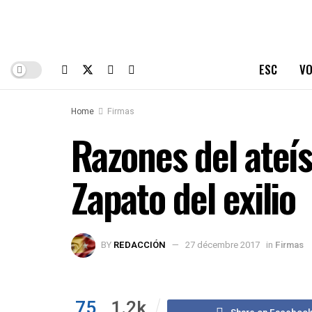
ESC
VO
Home
Firmas
Razones del ateí
Zapato del exilio
BY
REDACCIÓN
27 décembre 2017
in
Firmas
75
1.2k