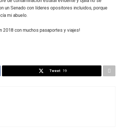
ibre de contaminación estatal evidente y ojalá no se
on un Senado con líderes opositores incluidos, porque
cía mi abuelo.
 un 2018 con muchos pasaportes y viajes!
Tweet
19