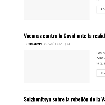
RE
Vacunas contra la Covid ante la reali
BY
ESC-ADMIN
7 AOÛT 2021
4
Los d
consi
la qu
RE
Solzhenitsyn sobre la rebelión de la 