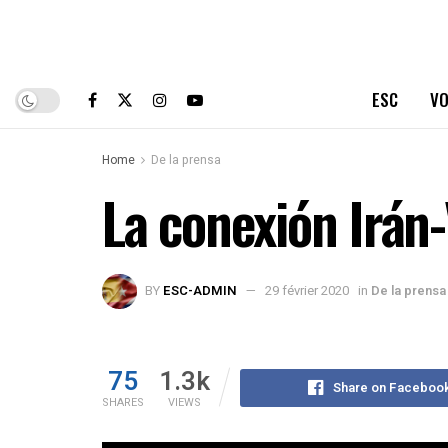
ESC
VO
Home
De la prensa
La conexión Irán
BY
ESC-ADMIN
29 février 2020
in
De la prensa
75
1.3k
Share on Faceboo
SHARES
VIEWS