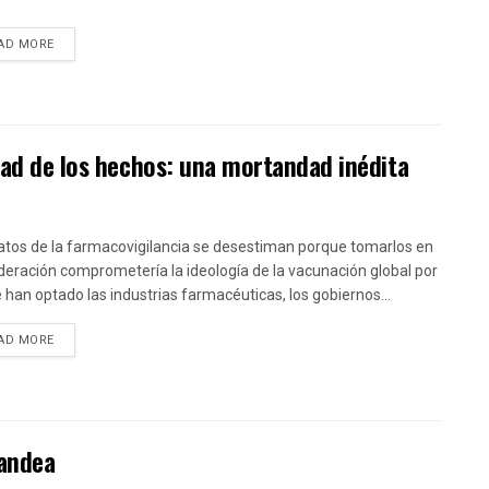
DETAILS
AD MORE
dad de los hechos: una mortandad inédita
atos de la farmacovigilancia se desestiman porque tomarlos en
deración comprometería la ideología de la vacunación global por
e han optado las industrias farmacéuticas, los gobiernos...
DETAILS
AD MORE
Vandea