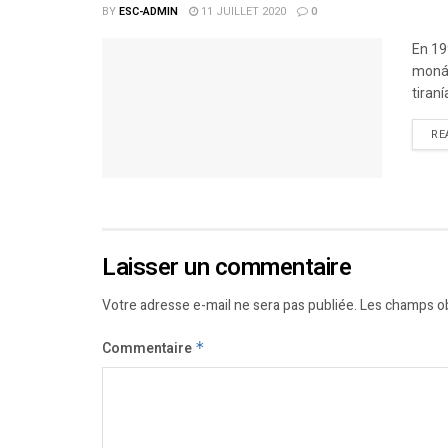
BY
ESC-ADMIN
11 JUILLET 2020
0
En 19
monár
tiraní
RE
Laisser un commentaire
Votre adresse e-mail ne sera pas publiée.
Les champs ob
Commentaire
*