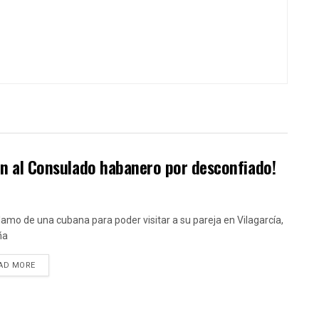
ión al Consulado habanero por desconfiado!
clamo de una cubana para poder visitar a su pareja en Vilagarcía,
ña
DETAILS
AD MORE