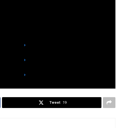
dura de
You might also like
Irak y
e de
¡El Tribunal de Madrid le da una lección al
isamos
Consulado habanero por desconfiado!
actúa de
Italia reforma sus leyes para acceder a la
 casos
nacionalidad
ara que
Ruina del turismo en Cuba
Tweet
19