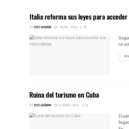
Italia reforma sus leyes para acceder 
BY
ESC-ADMIN
1 AVRIL 2025
0
Según
no sol
RE
Ruina del turismo en Cuba
BY
ESC-ADMIN
12 MARS 2025
0
El pa
llega
En...