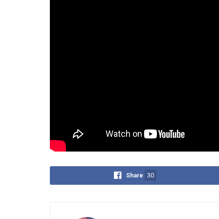
Daniel Lara Farías
La reyerta parlamentaria en Venezuela, la investi
Sanchez en España, la ejecución de Suleimani en 
las campaña electoral en EEUU pueden conectars
muchas maneras, Junto a Alberto Franceschi rev
lo necesario para intentar entender porque EEUU 
forma contundente en Irán y no hace lo mismo en
como el de Venezuela. ¿Que falta en Venezuela p
los escenarios sean distintos?
Share
30