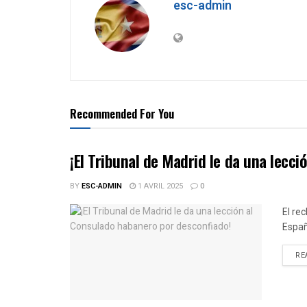
esc-admin
Recommended For You
¡El Tribunal de Madrid le da una lecc
BY
ESC-ADMIN
1 AVRIL 2025
0
El re
Espa
RE