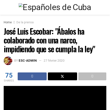
Home
De la prensa
José Luis Escobar: "Ábalos ha
colaborado con una narco,
impidiendo que se cumpla la ley"
BY
ESC-ADMIN
27 février 2020
75
SHARES
José Luis Escobar, a través de El Distrito TV, habla del
papel jugado por el ministro Ábalos para con la
narcodictadura venezolana, con todo lo que supone ante la
Unión Europea y Estados Unidos por la violación del