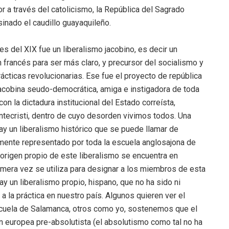
or a través del catolicismo, la República del Sagrado
inado el caudillo guayaquileño.
ines del XIX fue un liberalismo jacobino, es decir un
n francés para ser más claro, y precursor del socialismo y
cticas revolucionarias. Ese fue el proyecto de república
 jacobina seudo-democrática, amiga e instigadora de toda
n la dictadura institucional del Estado correísta,
tecristi, dentro de cuyo desorden vivimos todos. Una
 hay un liberalismo histórico que se puede llamar de
lmente representado por toda la escuela anglosajona de
origen propio de este liberalismo se encuentra en
rimera vez se utiliza para designar a los miembros de esta
hay un liberalismo propio, hispano, que no ha sido ni
 la práctica en nuestro país. Algunos quieren ver el
scuela de Salamanca, otros como yo, sostenemos que el
ón europea pre-absolutista (el absolutismo como tal no ha