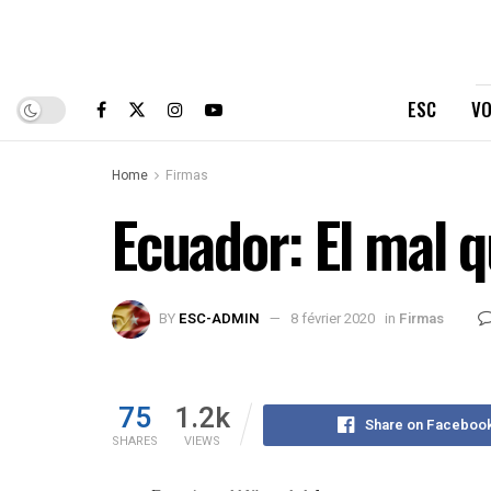
ESC
VO
Home
Firmas
Ecuador: El mal 
BY
ESC-ADMIN
8 février 2020
in
Firmas
75
1.2k
Share on Faceboo
SHARES
VIEWS