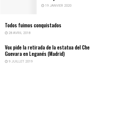
19 JANVIER 2020
Todos fuimos conquistados
28 AVRIL 2018
Vox pide la retirada de la estatua del Che
Guevara en Leganés (Madrid)
9 JUILLET 2019