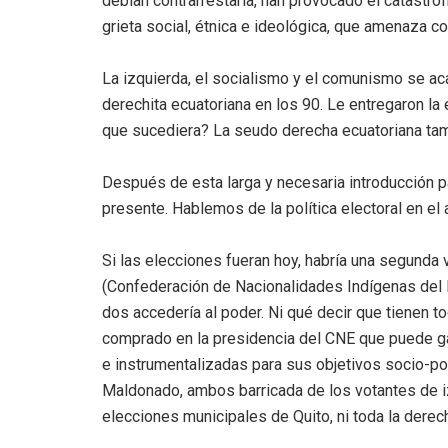
debían contrarrestarla, han provocado el catastró
grieta social, étnica e ideológica, que amenaza c
La izquierda, el socialismo y el comunismo se aca
derechita ecuatoriana en los 90. Le entregaron l
que sucediera? La seudo derecha ecuatoriana ta
Después de esta larga y necesaria introducción p
presente. Hablemos de la política electoral en el
Si las elecciones fueran hoy, habría una segunda 
(Confederación de Nacionalidades Indígenas del E
dos accedería al poder. Ni qué decir que tienen to
comprado en la presidencia del CNE que puede gar
e instrumentalizadas para sus objetivos socio-po
Maldonado, ambos barricada de los votantes de i
elecciones municipales de Quito, ni toda la derech