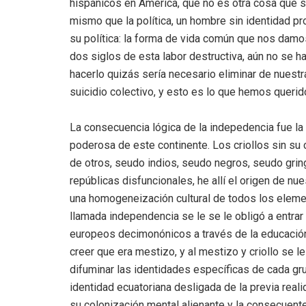
hispánicos en América, que no es otra cosa que s
mismo que la política, un hombre sin identidad pro
su política: la forma de vida común que nos damos
dos siglos de esta labor destructiva, aún no se ha
hacerlo quizás sería necesario eliminar de nuest
suicidio colectivo, y esto es lo que hemos queri
La consecuencia lógica de la indepedencia fue la d
poderosa de este continente. Los criollos sin su
de otros, seudo indios, seudo negros, seudo grin
repúblicas disfuncionales, he allí el origen de 
una homogeneización cultural de todos los elemen
llamada independencia se le se le obligó a entra
europeos decimonónicos a través de la educación 
creer que era mestizo, y al mestizo y criollo se l
difuminar las identidades específicas de cada gr
identidad ecuatoriana desligada de la previa realida
su colonización mental alienante y la consecuente