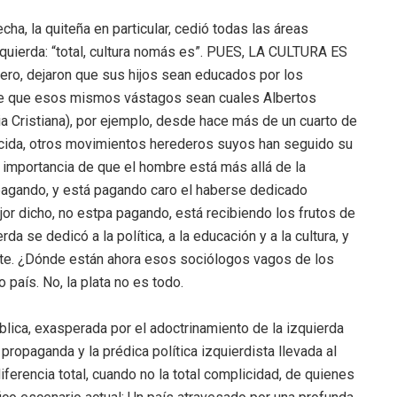
cha, la quiteña en particular, cedió todas las áreas
izquierda: “total, cultura nomás es”. PUES, LA CULTURA ES
ro, dejaron que sus hijos sean educados por los
e que esos mismos vástagos sean cuales Albertos
Cristiana), por ejemplo, desde hace más de un cuarto de
ecida, otros movimientos herederos suyos han seguido su
 importancia de que el hombre está más allá de la
pagando, y está pagando caro el haberse dedicado
or dicho, no estpa pagando, está recibiendo los frutos de
da se dedicó a la política, a la educación y a la cultura, y
ente. ¿Dónde están ahora esos sociólogos vagos de los
aís. No, la plata no es todo.
ública, exasperada por el adoctrinamiento de la izquierda
ropaganda y la prédica política izquierdista llevada al
iferencia total, cuando no la total complicidad, de quienes