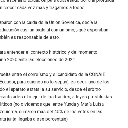
fico escenario actual: Un país atravesado por una profunda
on crecer cada vez más y tragarnos a todos.
baron con la caída de la Unión Soviética, decía la
a educación casi un siglo al comunismo, ¿qué esperaban
mbién es responsable de esto.
ara entender el contexto histórico y del momento
 año 2020 ante las elecciones de 2021.
vuelta entre el correísmo y el candidato de la CONAIE
cuador, para quienes no lo sepan), es decir, uno de los
do el aparato estatal a su servicio, desde el arbitro
antizarles el mejor de los fraudes, a leyes prostituidas
líticos (no olvidemos que, entre Yunda y María Luisa
zquierda, sumaron más del 40% de los votos en las
ita junta llegaba a ese porcentaje).