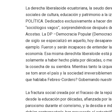
La derecha liberalaoide ecuatoriana, la seudo dere
sociales de cultura, educación y patrimonio a la 
POLÍTICA. Dedicados exclusivamente a hacer dine
“sociólogos vagos”, sorprendiéndose después d
Acostas. La DP –Democracia Popular (Democracia 
de siglo se especializó en aquello, hoy desapar
ejemplo. Fueron y serán incapaces de entender la
economía. Esa misma derechita liberaloide está 
solamente a haber hecho plata por décadas, o mej
la cosecha de su siembra. Mientras tanto la izquier
se tom aron el país y la sociedad irreversiblem
que hablaba Febres-Cordero? Gobernando nuestro p
La fractura social creada por el fracaso de la rep
desde la educación por décadas, afianzada por la p
paroxismo durante el correísmo, y la desidia e ind