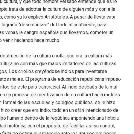
u cultura, y que todo hombre versado entiende que es lo
pia trata de adoptar la cultura de alguien más y con ella
, como ya lo explicó Aristóteles. A pesar de llevar casi
 logrado “descolonizar” del todo al continente, para
ras venas la sangre española que llevamos, cometer un
do venir haciendo hace mucho.
estrucción de la cultura criolla, que era la cultura más
 cultura no son más que malos imitadores de las culturas
gos. Los criollos creyéndose indios para inventarse
nuestos males. El programa de educación republicana impuso
tos de este país transracial. Al indio después de la mal
r en un proceso de mestización de su cultura hacia moldes
formal de las escuelas y colegios públicos, se le hizo
e hizo creer que era indio, todo en un afán intencionado de
upo humano dentro de la república imponiendo una ficticia
d histórica, con el propósito de facilitar así su control,
 falta de estímulo y reacción ante los abusos del poder