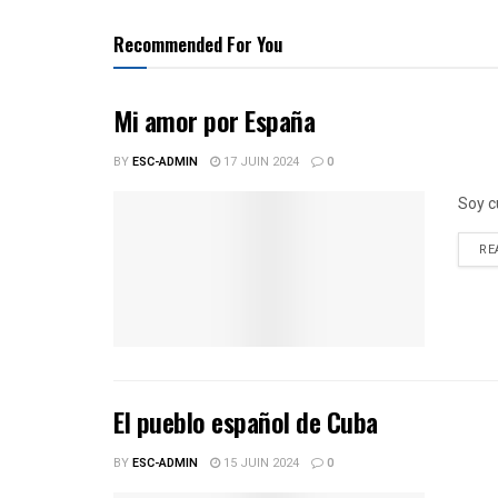
Recommended For You
Mi amor por España
BY
ESC-ADMIN
17 JUIN 2024
0
Soy c
RE
El pueblo español de Cuba
BY
ESC-ADMIN
15 JUIN 2024
0