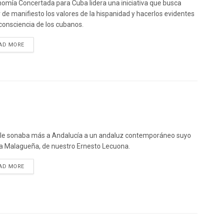
omía Concertada para Cuba lidera una iniciativa que busca
 de manifiesto los valores de la hispanidad y hacerlos evidentes
 consciencia de los cubanos.
DETAILS
AD MORE
le sonaba más a Andalucía a un andaluz contemporáneo suyo
a Malagueña, de nuestro Ernesto Lecuona.
DETAILS
AD MORE