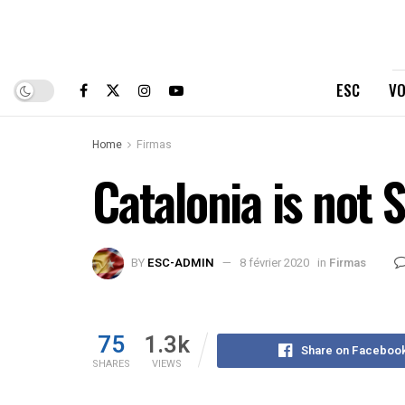
ESC
VO
Home
Firmas
Catalonia is not 
BY
ESC-ADMIN
8 février 2020
in
Firmas
75
1.3k
Share on Faceboo
SHARES
VIEWS