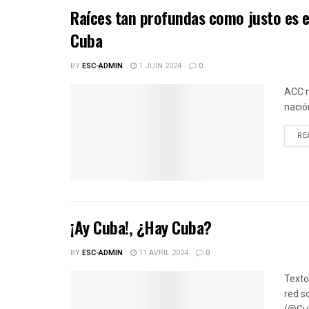
Raíces tan profundas como justo es e
Cuba
BY
ESC-ADMIN
1 JUIN 2024
0
ACC n
nació
RE
¡Ay Cuba!, ¿Hay Cuba?
BY
ESC-ADMIN
11 AVRIL 2024
0
Texto
red s