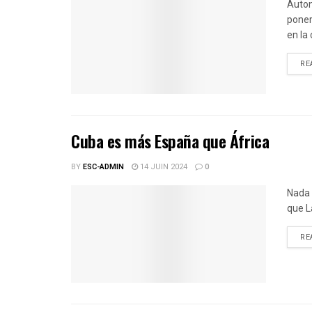
Auton
poner
en la
RE
Cuba es más España que África
BY
ESC-ADMIN
14 JUIN 2024
0
Nada 
que L
RE