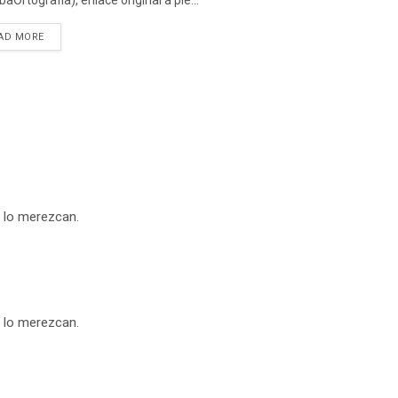
aOrtografia), enlace original a pie...
DETAILS
AD MORE
 lo merezcan.
 lo merezcan.