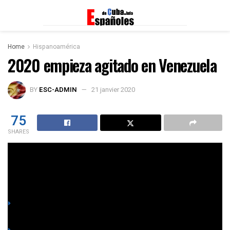
Home
Hispanoamérica
2020 empieza agitado en Venezuela
BY
ESC-ADMIN
21 janvier 2020
75
SHARES
Pedro Pedrosa
You might also like
El Derecho de Petición: Un Legado Histórico y una
Herramienta Vigente para la Defensa de Derechos
Historias contadas de nuevos españoles de hispanoamérica