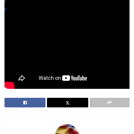
Consulado de España en Chile: un ejemplo a seguir
El 2020 empieza tan extraño como interesante en
Venezuela y el mundo. La clase política venezolana no
descansa y arranca el año en medio de casos de
corrupción, compra de diputados, peleas por el Parlamento,
nuevos Presidentes y con su habitual disputa por el botín
que para ellos representa Venezuela. Todo esto mientras
millones de venezolanos siguen viviendo bajo pobreza
extrema y huyendo del país.