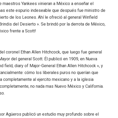
e maestros Yankees vinieran a México a enseñar el
inas este espurio indeseable que después fue ministro de
erto de los Leones. Ahí le ofreció al general Winfield
rindis del Desierto ». Se brindó por la derrota de México,
éxico frente a Scott!
del coronel Ethan Allen Hitchcock, que luego fue general
Mayor del general Scott. Él publicó en 1909, en Nueva
nd field, diary of Major-General Ethan Allen Hitchcock », y
unstancialmente: cómo los liberales puros no querían que
a completamente al ejercito mexicano y a la iglesia
n completamente; no nada mas Nuevo México y California.
so.
esor Agüeros publicó un estudio muy profundo sobre el