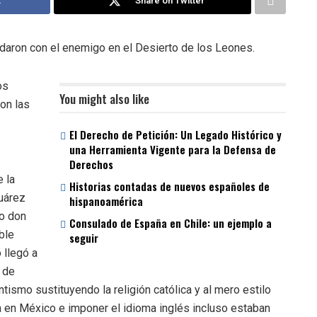
k
Share on Twitter
ndaron con el enemigo en el Desierto de los Leones.
os
You might also like
on las
El Derecho de Petición: Un Legado Histórico y
una Herramienta Vigente para la Defensa de
Derechos
e la
Historias contadas de nuevos españoles de
uárez
hispanoamérica
co don
Consulado de España en Chile: un ejemplo a
ble
seguir
 llegó a
 de
ismo sustituyendo la religión católica y al mero estilo
za en México e imponer el idioma inglés incluso estaban