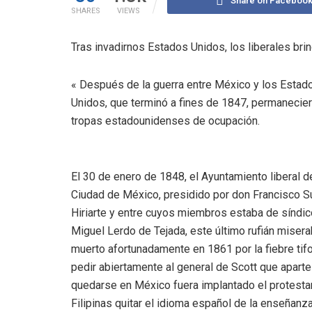
Share on Faceboo
SHARES
VIEWS
Tras invadirnos Estados Unidos, los liberales bri
« Después de la guerra entre México y los Estad
Unidos, que terminó a fines de 1847, permanecier
tropas estadounidenses de ocupación.
El 30 de enero de 1848, el Ayuntamiento liberal d
Ciudad de México, presidido por don Francisco S
Hiriarte y entre cuyos miembros estaba de síndi
Miguel Lerdo de Tejada, este último rufián misera
muerto afortunadamente en 1861 por la fiebre tifo
pedir abiertamente al general de Scott que aparte
quedarse en México fuera implantado el protestant
Filipinas quitar el idioma español de la enseñan