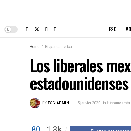
ESC
VO
Home
Hispanoamérica
Los liberales mex
estadounidenses
BY
ESC-ADMIN
5 janvier 2020
in
Hispanoamér
80
1.3k