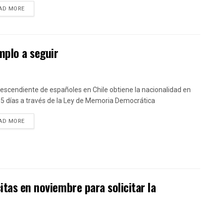
DETAILS
AD MORE
mplo a seguir
escendiente de españoles en Chile obtiene la nacionalidad en
15 días a través de la Ley de Memoria Democrática
DETAILS
AD MORE
itas en noviembre para solicitar la