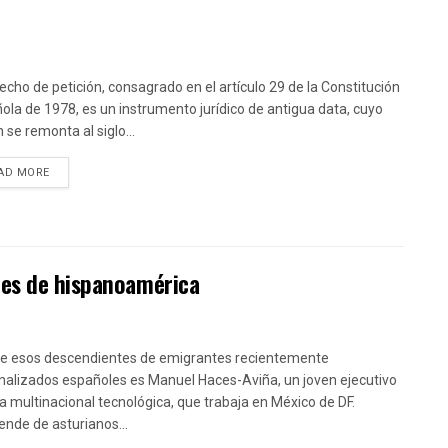
recho de petición, consagrado en el artículo 29 de la Constitución
ola de 1978, es un instrumento jurídico de antigua data, cuyo
 se remonta al siglo...
DETAILS
AD MORE
les de hispanoamérica
e esos descendientes de emigrantes recientemente
nalizados españoles es Manuel Haces-Aviña, un joven ejecutivo
a multinacional tecnológica, que trabaja en México de DF.
ende de asturianos...