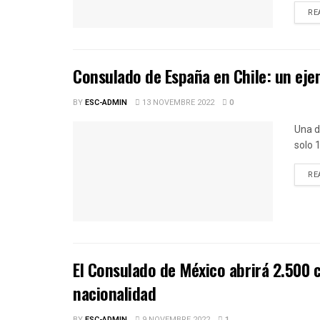
RE
Consulado de España en Chile: un eje
BY
ESC-ADMIN
13 NOVEMBRE 2022
0
Una d
solo 
RE
El Consulado de México abrirá 2.500 c
nacionalidad
BY
ESC-ADMIN
9 NOVEMBRE 2022
1