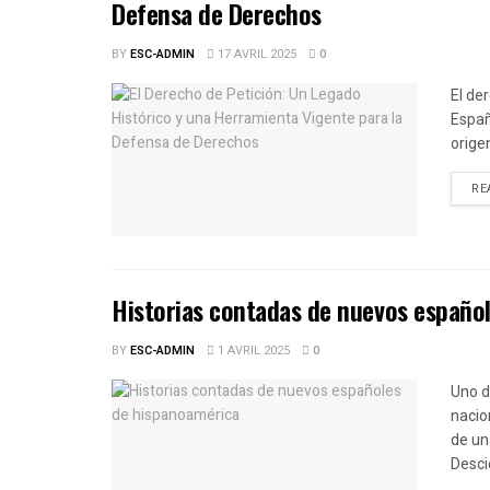
Defensa de Derechos
BY
ESC-ADMIN
17 AVRIL 2025
0
El de
Españ
origen
RE
Historias contadas de nuevos españo
BY
ESC-ADMIN
1 AVRIL 2025
0
Uno d
nacio
de un
Desci