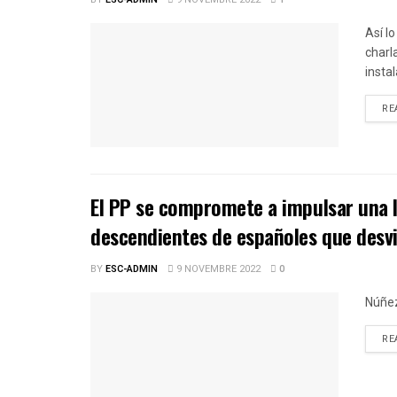
Así l
charl
insta
RE
El PP se compromete a impulsar una le
descendientes de españoles que desvin
BY
ESC-ADMIN
9 NOVEMBRE 2022
0
Núñez
RE