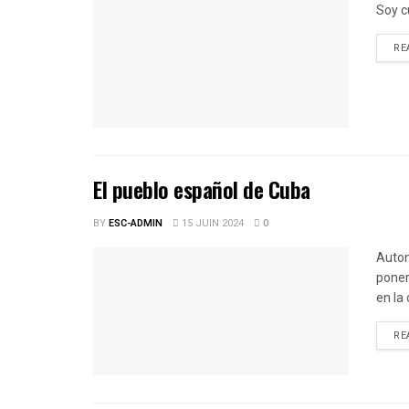
Soy c
RE
El pueblo español de Cuba
BY
ESC-ADMIN
15 JUIN 2024
0
Auton
poner
en la
RE