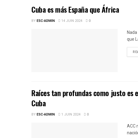
Cuba es más España que África
BY
ESC-ADMIN
14 JUIN 2024
0
Nada 
que L
RE
Raíces tan profundas como justo es e
Cuba
BY
ESC-ADMIN
1 JUIN 2024
0
ACC n
nació