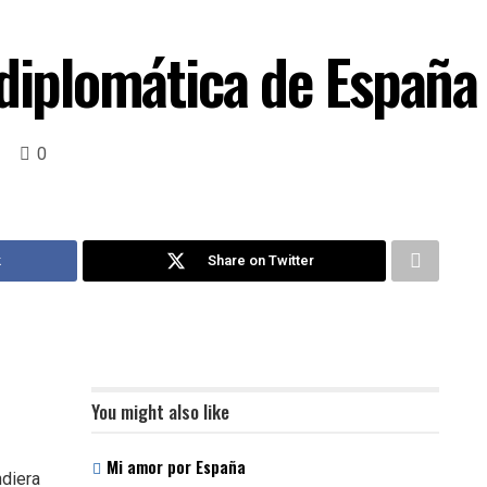
 diplomática de España
0
k
Share on Twitter
You might also like
Mi amor por España
ndiera