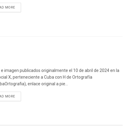
DETAILS
AD MORE
 e imagen publicados originalmente el 10 de abril de 2024 en la
ocial X, perteneciente a Cuba con H de Ortografía
aOrtografia), enlace original a pie...
DETAILS
AD MORE