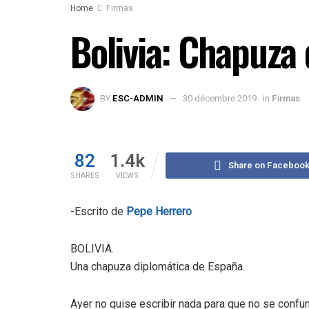
Home
Firmas
Bolivia: Chapuza
BY
ESC-ADMIN
30 décembre 2019
in
Firmas
82
1.4k
Share on Faceboo
SHARES
VIEWS
-Escrito de
Pepe Herrero
BOLIVIA.
Una chapuza diplomática de España.
Ayer no quise escribir nada para que no se confu