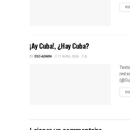
RE
¡Ay Cuba!, ¿Hay Cuba?
BY
ESC-ADMIN
11 AVRIL 2024
0
Texto
red s
(@Cub
RE