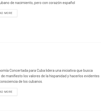
ubano de nacimiento, pero con corazón español
DETAILS
AD MORE
omía Concertada para Cuba lidera una iniciativa que busca
 de manifiesto los valores de la hispanidad y hacerlos evidentes
 consciencia de los cubanos.
DETAILS
AD MORE