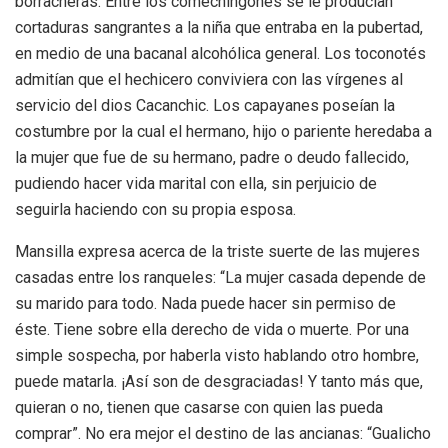
borracheras. Entre los comechingones se le producían
cortaduras sangrantes a la niña que entraba en la pubertad,
en medio de una bacanal alcohólica general. Los toconotés
admitían que el hechicero conviviera con las vírgenes al
servicio del dios Cacanchic. Los capayanes poseían la
costumbre por la cual el hermano, hijo o pariente heredaba a
la mujer que fue de su hermano, padre o deudo fallecido,
pudiendo hacer vida marital con ella, sin perjuicio de
seguirla haciendo con su propia esposa.
Mansilla expresa acerca de la triste suerte de las mujeres
casadas entre los ranqueles: “La mujer casada depende de
su marido para todo. Nada puede hacer sin permiso de
éste. Tiene sobre ella derecho de vida o muerte. Por una
simple sospecha, por haberla visto hablando otro hombre,
puede matarla. ¡Así son de desgraciadas! Y tanto más que,
quieran o no, tienen que casarse con quien las pueda
comprar”. No era mejor el destino de las ancianas: “Gualicho