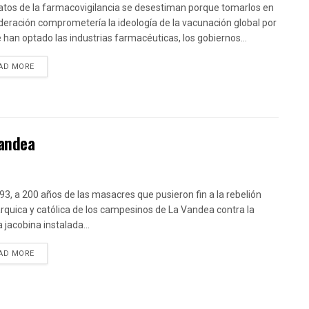
atos de la farmacovigilancia se desestiman porque tomarlos en
deración comprometería la ideología de la vacunación global por
e han optado las industrias farmacéuticas, los gobiernos...
DETAILS
AD MORE
Vandea
93, a 200 años de las masacres que pusieron fin a la rebelión
quica y católica de los campesinos de La Vandea contra la
a jacobina instalada...
DETAILS
AD MORE