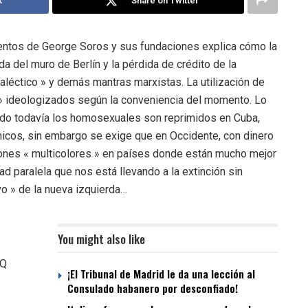
k
Share on Twitter
ientos de George Soros y sus fundaciones explica cómo la
da del muro de Berlín y la pérdida de crédito de la
dialéctico » y demás mantras marxistas. La utilización de
s » ideologizados según la conveniencia del momento. Lo
ndo todavía los homosexuales son reprimidos en Cuba,
micos, sin embargo se exige que en Occidente, con dinero
ciones « multicolores » en países donde están mucho mejor
dad paralela que nos está llevando a la extinción sin
vo » de la nueva izquierda…
You might also like
GQ
¡El Tribunal de Madrid le da una lección al
Consulado habanero por desconfiado!