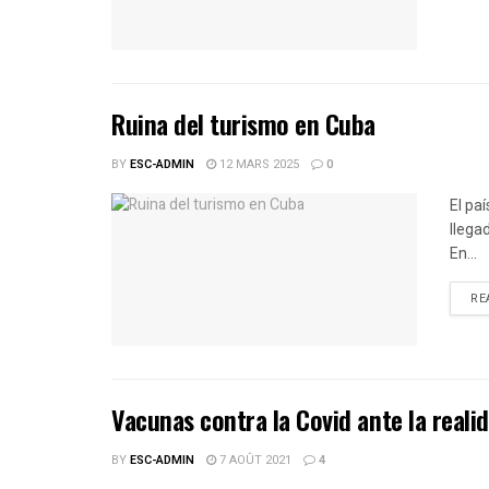
Ruina del turismo en Cuba
BY
ESC-ADMIN
12 MARS 2025
0
El pa
llega
En...
RE
Vacunas contra la Covid ante la reali
BY
ESC-ADMIN
7 AOÛT 2021
4