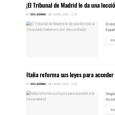
¡El Tribunal de Madrid le da una lecc
BY
ESC-ADMIN
1 AVRIL 2025
0
El re
Espa
RE
Italia reforma sus leyes para acceder 
BY
ESC-ADMIN
1 AVRIL 2025
0
Según
no sol
RE