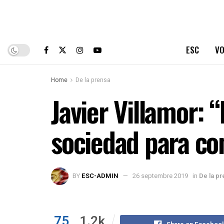
ESC
VO
Home
De la prensa
Javier Villamor: 
sociedad para co
BY
ESC-ADMIN
26 septembre 2019
in
De la pr
75
1.2k