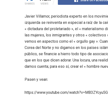
Share on Faceboo
SHARES
VIEWS
Javier Villamor, periodista experto en los movim
izquierda se reinventa en especial a raíz de la caí
« dictadura del proletariado », el « materialismo 
las mujeres, los inmigrantes y otros « colectivo
vemos en aspectos como el « orgullo gay »: Cua
Corea del Norte y no digamos en los países islá
público, se financie a hierro todo tipo de asocia
que en los que dicen adorar. Una locura, una reali
darnos cuenta; para eso sí, crear el « hombre nue
Pasen y vean:
https://www.youtube.com/watch?v=MB3ZYcyu5