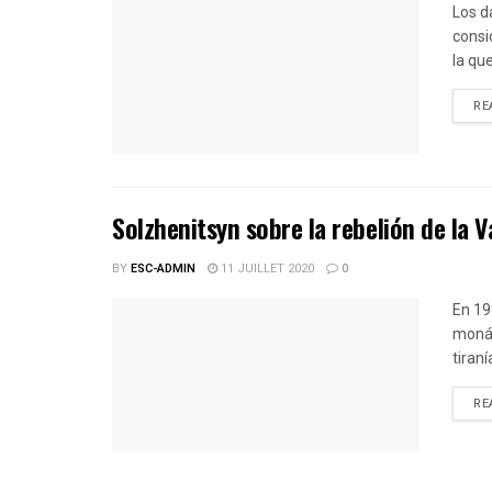
Los d
consi
la qu
RE
Solzhenitsyn sobre la rebelión de la 
BY
ESC-ADMIN
11 JUILLET 2020
0
En 19
monár
tiraní
RE