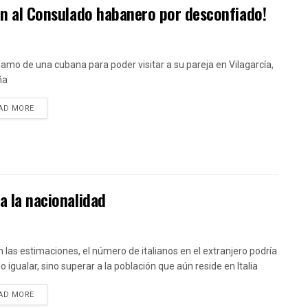
ión al Consulado habanero por desconfiado!
clamo de una cubana para poder visitar a su pareja en Vilagarcía,
ña
DETAILS
AD MORE
a la nacionalidad
 las estimaciones, el número de italianos en el extranjero podría
o igualar, sino superar a la población que aún reside en Italia
DETAILS
AD MORE