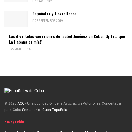
13 AOÛT 2019
Españoles y tlaxcaltecas
26 SEPTEMBRE 2019
Las divertidas vacaciones de Isabel Jiménez en Cuba: 'Ojito… que
La Habana es mía!'
23 JUILLET 2015
© 2025
ACC
- Una publicación de la Asociación Autonomía Concertada
para Cuba
Semanario - Cuba Española
.
Navegación