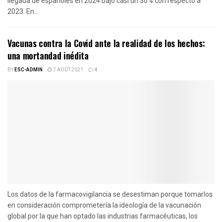
llegada de españoles en 2024 bajó casi un 30% con respecto a
2023. En...
Vacunas contra la Covid ante la realidad de los hechos:
una mortandad inédita
BY
ESC-ADMIN
7 AOÛT 2021
4
Los datos de la farmacovigilancia se desestiman porque tomarlos
en consideración comprometería la ideología de la vacunación
global por la que han optado las industrias farmacéuticas, los