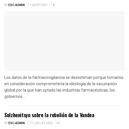
BY
ESC-ADMIN
7 AOÛT 2021
4
Los datos de la farmacovigilancia se desestiman porque tomarlos
en consideración comprometería la ideología de la vacunación
global por la que han optado las industrias farmacéuticas, los
gobiernos...
Solzhenitsyn sobre la rebelión de la Vandea
BY
ESC-ADMIN
11 JUILLET 2020
0