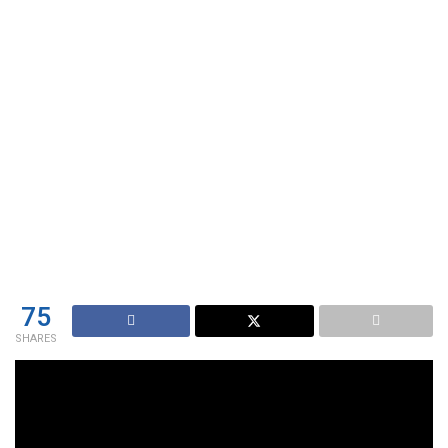
75
SHARES
Patricio Lons responde algunos comentarios sobre el
video « 5 DATOS CURIOSOS sobre el Imperio Español », te
dejamos este enlace para que veas este video