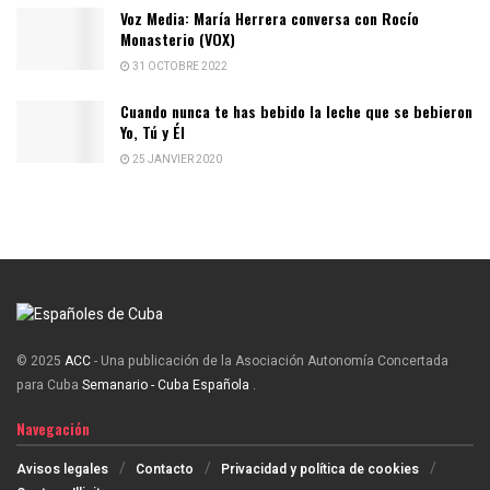
Voz Media: María Herrera conversa con Rocío
Monasterio (VOX)
31 OCTOBRE 2022
Cuando nunca te has bebido la leche que se bebieron
Yo, Tú y Él
25 JANVIER 2020
© 2025
ACC
- Una publicación de la Asociación Autonomía Concertada
para Cuba
Semanario - Cuba Española
.
Navegación
Avisos legales
Contacto
Privacidad y política de cookies