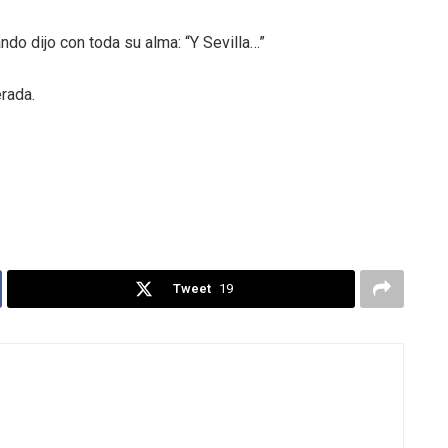
ndo dijo con toda su alma: “Y Sevilla…”
erada.
Tweet
19