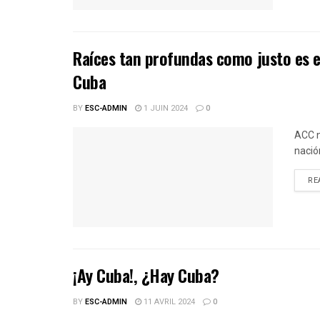
Raíces tan profundas como justo es e
Cuba
BY
ESC-ADMIN
1 JUIN 2024
0
ACC n
nació
RE
¡Ay Cuba!, ¿Hay Cuba?
BY
ESC-ADMIN
11 AVRIL 2024
0