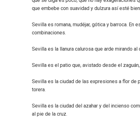
que se diga es poco, que no hay exageraciones que
que embebe con suavidad y dulzura así esté bien 
Sevilla es romana, mudéjar, gótica y barroca. En e
combinaciones.
Sevilla es la llanura calurosa que arde mirando al 
Sevilla es el patio que, avistado desde el zaguá
Sevilla es la ciudad de las expresiones a flor de p
torera.
Sevilla es la ciudad del azahar y del incienso 
al pie de la cruz.