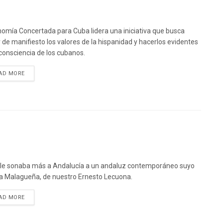
omía Concertada para Cuba lidera una iniciativa que busca
 de manifiesto los valores de la hispanidad y hacerlos evidentes
 consciencia de los cubanos.
DETAILS
AD MORE
le sonaba más a Andalucía a un andaluz contemporáneo suyo
a Malagueña, de nuestro Ernesto Lecuona.
DETAILS
AD MORE