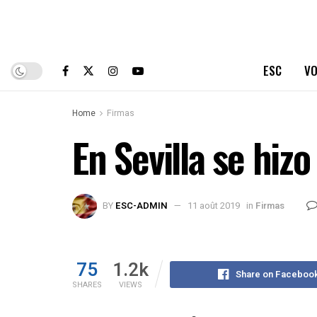
ESC
VO
Home
Firmas
En Sevilla se hizo 
BY
ESC-ADMIN
11 août 2019
in
Firmas
75
1.2k
Share on Faceboo
SHARES
VIEWS