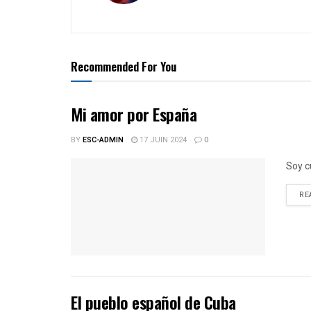
Recommended For You
Mi amor por España
BY
ESC-ADMIN
17 JUIN 2024
0
Soy c
RE
El pueblo español de Cuba