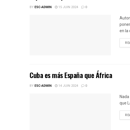
BY
ESC-ADMIN
15 JUIN 2024
0
Auton
poner
en la
RE
Cuba es más España que África
BY
ESC-ADMIN
14 JUIN 2024
0
Nada 
que L
RE