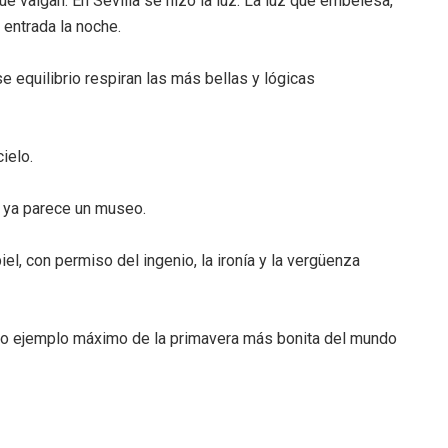
 valgan. En Sevilla se hizo la luz: La luz que embelesa,
entrada la noche.
se equilibrio respiran las más bellas y lógicas
cielo.
n, ya parece un museo.
iel, con permiso del ingenio, la ironía y la vergüenza
como ejemplo máximo de la primavera más bonita del mundo