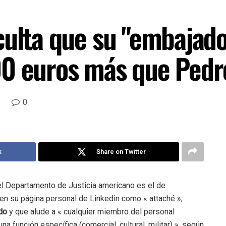
culta que su "embajad
00 euros más que Pedr
0
k
Share on Twitter
el Departamento de Justicia americano es el de
 en su página personal de Linkedin como « attaché »,
do
y que alude a « cualquier miembro del personal
 función específica (comercial, cultural, militar) », según