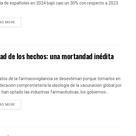
da de españoles en 2024 bajó casi un 30% con respecto a 2023.
DETAILS
AD MORE
dad de los hechos: una mortandad inédita
atos de la farmacovigilancia se desestiman porque tomarlos en
deración comprometería la ideología de la vacunación global por
e han optado las industrias farmacéuticas, los gobiernos...
DETAILS
AD MORE