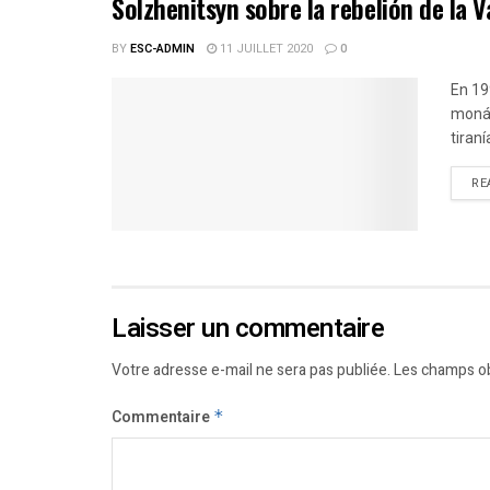
Solzhenitsyn sobre la rebelión de la 
BY
ESC-ADMIN
11 JUILLET 2020
0
En 19
monár
tiraní
RE
Laisser un commentaire
Votre adresse e-mail ne sera pas publiée.
Les champs ob
Commentaire
*