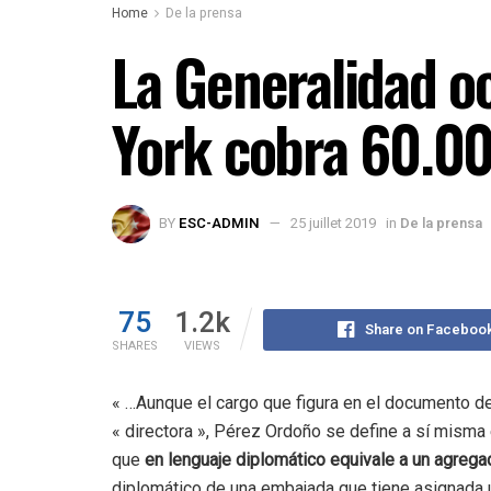
Home
De la prensa
La Generalidad o
York cobra 60.0
BY
ESC-ADMIN
25 juillet 2019
in
De la prensa
75
1.2k
Share on Faceboo
SHARES
VIEWS
« …Aunque el cargo que figura en el documento d
« directora », Pérez Ordoño se define a sí misma
que
en lenguaje diplomático equivale a un agrega
diplomático de una embajada que tiene asignada una