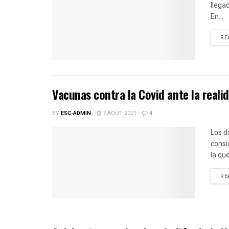
llega
En...
RE
Vacunas contra la Covid ante la reali
BY
ESC-ADMIN
7 AOÛT 2021
4
Los d
consi
la qu
RE