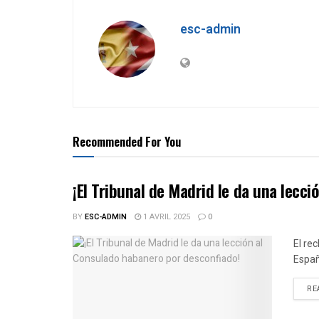
esc-admin
Recommended For You
¡El Tribunal de Madrid le da una lecc
BY
ESC-ADMIN
1 AVRIL 2025
0
El re
Espa
RE