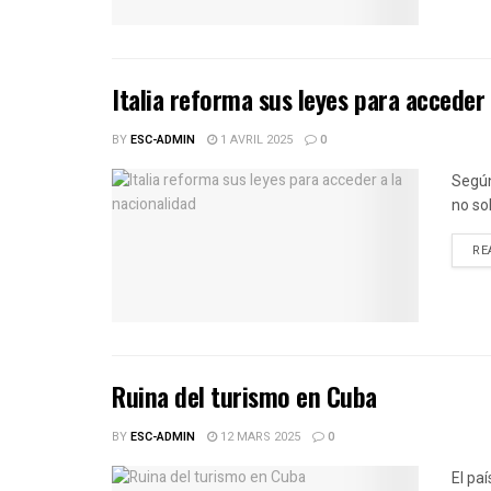
Italia reforma sus leyes para acceder 
BY
ESC-ADMIN
1 AVRIL 2025
0
Según
no sol
RE
Ruina del turismo en Cuba
BY
ESC-ADMIN
12 MARS 2025
0
El pa