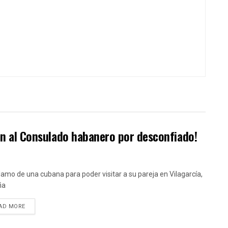
ión al Consulado habanero por desconfiado!
clamo de una cubana para poder visitar a su pareja en Vilagarcía,
ña
DETAILS
AD MORE