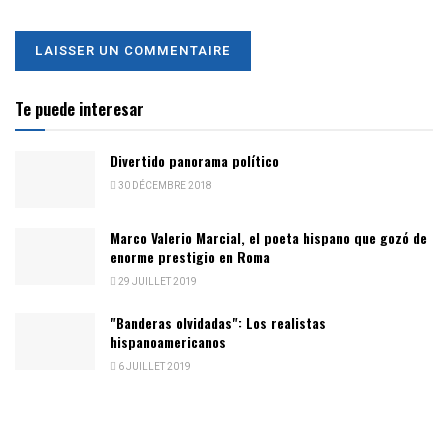
Te puede interesar
Divertido panorama político
30 DÉCEMBRE 2018
Marco Valerio Marcial, el poeta hispano que gozó de
enorme prestigio en Roma
29 JUILLET 2019
"Banderas olvidadas": Los realistas
hispanoamericanos
6 JUILLET 2019