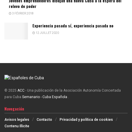
Jóvenes emprendedores dibujan una nueva Cuba a la espera del
relevo de poder
3 FÉVRIER 2018
Experiencia pasada sí, experiencia pasada no
12 JUILLET 2020
© 2025
ACC
- Una publicación de la Asociación Autonomía Concertada
para Cuba
Semanario - Cuba Española
.
Navegación
Avisos legales
Contacto
Privacidad y política de cookies
Contenu Illicite