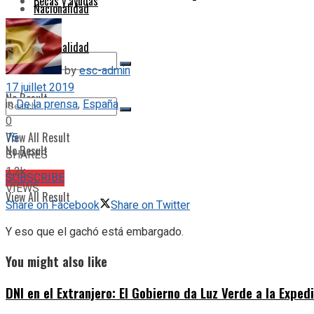
Becas y ayudas
Nacionalidad
Nacionalidad
by
esc-admin
17 juillet 2019
No Result
in
De la prensa
,
España
0
View All Result
75
No Result
SHARES
1.2k
SUBSCRIBE
VIEWS
View All Result
Share on Facebook
Share on Twitter
Y eso que el gachó está embargado.
You might also like
DNI en el Extranjero: El Gobierno da Luz Verde a la Expe