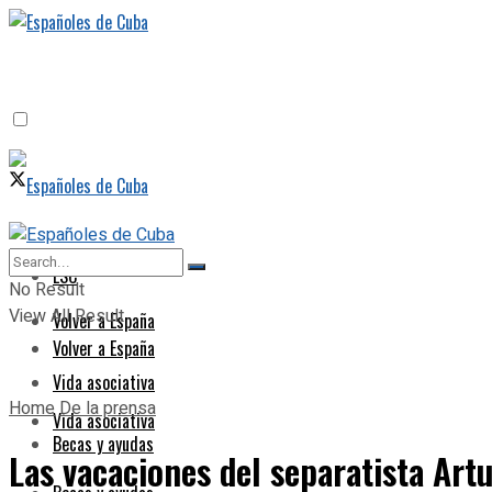
ESC
ESC
No Result
View All Result
Volver a España
Volver a España
Vida asociativa
Home
De la prensa
Vida asociativa
Becas y ayudas
Las vacaciones del separatista Art