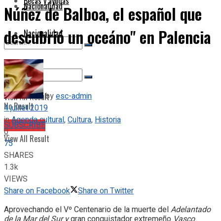
Becas y ayudas
Nacionalidad
Núñez de Balboa, el español que
descubrió un oceáno" en Palencia
Nacionalidad
No Result
by
esc-admin
View All Result
No Result
4 juillet 2019
in
Agenda cultural
,
Cultura
,
Historia
SUBSCRIBE
0
View All Result
75
SHARES
1.3k
VIEWS
Share on Facebook
Share on Twitter
Aprovechando el Vº Centenario de la muerte del
Adelantado
de la Mar del Sur y
gran conquistador extremeño
Vasco