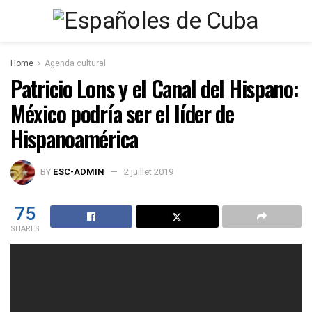
Home
Agenda cultural
Patricio Lons y el Canal del Hispano:
México podría ser el líder de
Hispanoamérica
BY
ESC-ADMIN
2 juillet 2019
75
SHARES
-Enlace del vídeo:
You might also like