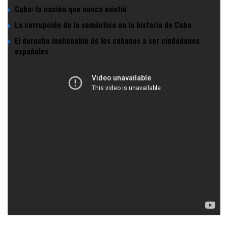
Cuba: la nación que nunca existió
La corrupción de la semántica en la historia de Cuba
El derecho inalienable de los cubanos a ser ciudadanos
españoles
Tertulia entre El Canal del Hispano y Patricio Lons. En esta
oportunidad, se sube a la Nao del Almirante Lons, el canal
del Hispano y viajamos por el pasado para entender el
presente de Hispanoamérica y poder entender por qué esta
ocurrencia de López Obrador no es más que un enorme
error. Recomiendo seguir el canal del Hispano
https://www.youtube.com/channel/UCPjj…
Seguiremos viajando y descubriendo nuevos puertos!! No
se pierdan la siguiente tertulia.