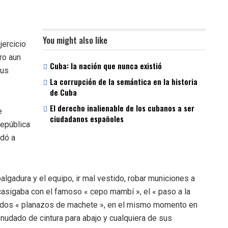
You might also like
jercicio
ro aun
Cuba: la nación que nunca existió
sus
La corrupción de la semántica en la historia
de Cuba
El derecho inalienable de los cubanos a ser
e
ciudadanos españoles
República
dó a
lgadura y el equipo, ir mal vestido, robar municiones a
 casigaba con el famoso « cepo mambí », el « paso a la
iados « planazos de machete », en el mismo momento en
snudado de cintura para abajo y cualquiera de sus