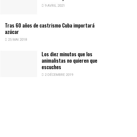
9 AVRIL 2021
Tras 60 años de castrismo Cuba importará
azúcar
25 MAI 2018
Los diez minutos que los
animalistas no quieren que
escuches
2 DÉCEMBRE 2019