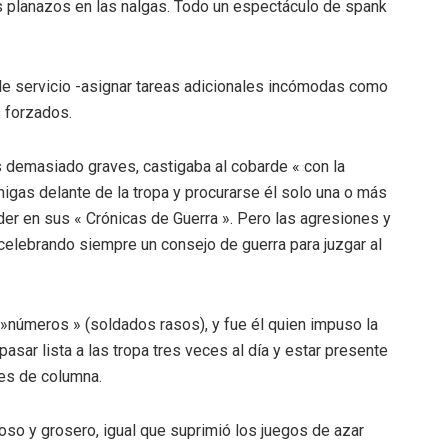
os planazos en las nalgas. Todo un espectáculo de spank
de servicio -asignar tareas adicionales incómodas como
s forzados.
as demasiado graves, castigaba al cobarde « con la
migas delante de la tropa y procurarse él solo una o más
der en sus « Crónicas de Guerra ». Pero las agresiones y
 celebrando siempre un consejo de guerra para juzgar al
 »números » (soldados rasos), y fue él quien impuso la
asar lista a las tropa tres veces al día y estar presente
efes de columna.
uoso y grosero, igual que suprimió los juegos de azar