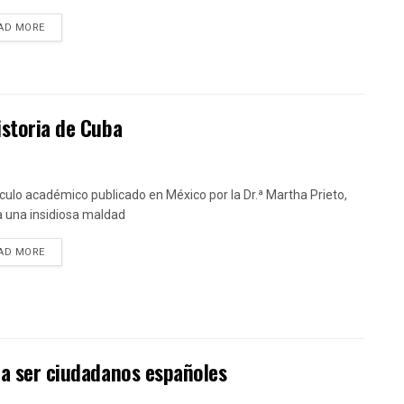
DETAILS
AD MORE
istoria de Cuba
tículo académico publicado en México por la Dr.ª Martha Prieto,
a una insidiosa maldad
DETAILS
AD MORE
 a ser ciudadanos españoles