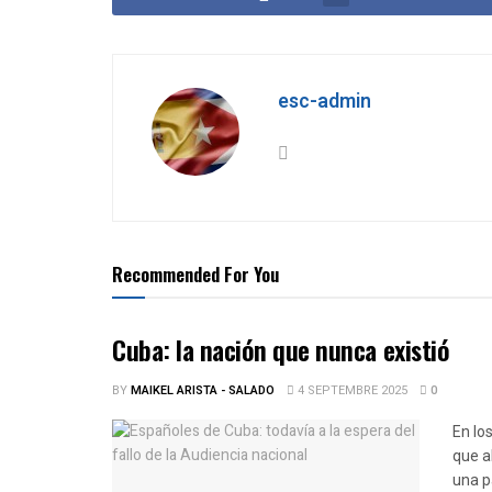
esc-admin
Recommended For You
Cuba: la nación que nunca existió
BY
MAIKEL ARISTA - SALADO
4 SEPTEMBRE 2025
0
En lo
que a
una p