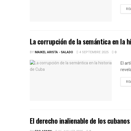
RE
La corrupción de la semántica en la h
BY
MAIKEL ARISTA - SALADO
4 SEPTEMBRE 2025
0
El ar
revel
RE
El derecho inalienable de los cubanos