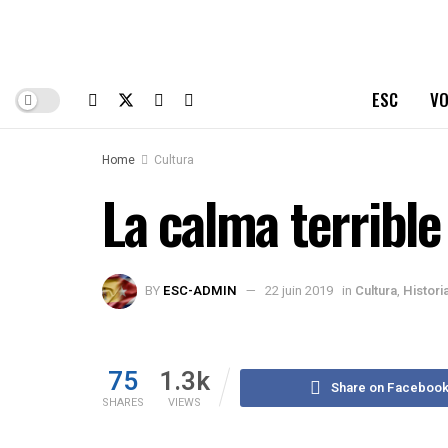
ESC
VO
Home
Cultura
La calma terrib
BY
ESC-ADMIN
22 juin 2019
in
Cultura
,
Histori
75
1.3k
Share on Faceboo
SHARES
VIEWS