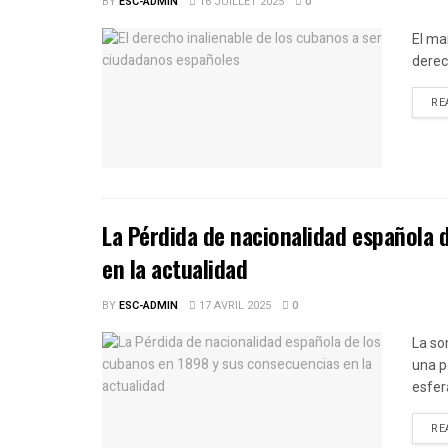
BY
ESC-ADMIN
16 JUILLET 2025
0
El ma
derec
RE
La Pérdida de nacionalidad española 
en la actualidad
BY
ESC-ADMIN
17 AVRIL 2025
0
La so
una p
esfera
RE