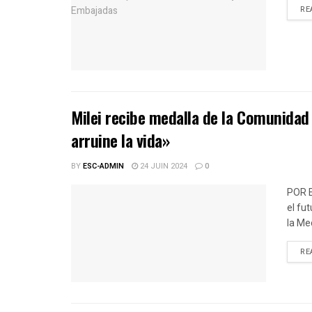
RE
Milei recibe medalla de la Comunidad 
arruine la vida»
BY
ESC-ADMIN
24 JUIN 2024
0
POR 
el fu
la Med
RE