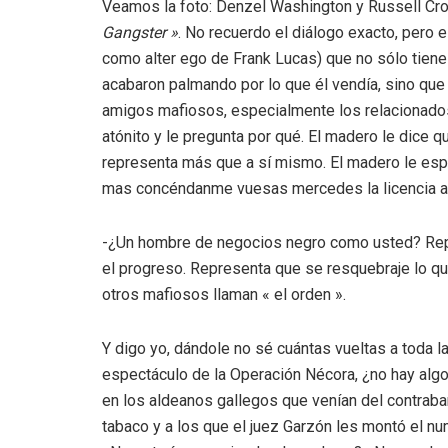
Veamos la foto: Denzel Washington y Russell Crow
Gangster »
. No recuerdo el diálogo exacto, pero 
como alter ego de Frank Lucas) que no sólo tiene
acabaron palmando por lo que él vendía, sino que 
amigos mafiosos, especialmente los relacionados 
atónito y le pregunta por qué. El madero le dice q
representa más que a sí mismo. El madero le esp
mas concéndanme vuesas mercedes la licencia art
-¿Un hombre de negocios negro como usted? Re
el progreso. Representa que se resquebraje lo qu
otros mafiosos llaman « el orden ».
Y digo yo, dándole no sé cuántas vueltas a toda la
espectáculo de la Operación Nécora, ¿no hay alg
en los aldeanos gallegos que venían del contrab
tabaco y a los que el juez Garzón les montó el nu