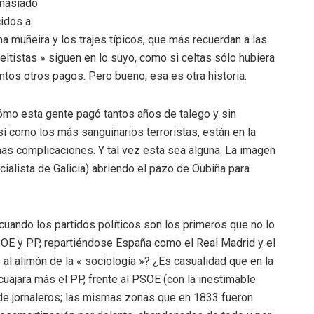
emasiado
idos a
 muñeira y los trajes típicos, que más recuerdan a las
eltistas » siguen en lo suyo, como si celtas sólo hubiera
tantos otros pagos. Pero bueno, esa es otra historia.
ómo esta gente pagó tantos años de talego y sin
sí como los más sanguinarios terroristas, están en la
has complicaciones. Y tal vez esta sea alguna. La imagen
cialista de Galicia) abriendo el pazo de Oubiña para
cuando los partidos políticos son los primeros que no lo
SOE y PP, repartiéndose España como el Real Madrid y el
al alimón de la « sociología »? ¿Es casualidad que en la
 cuajara más el PP, frente al PSOE (con la inestimable
 de jornaleros; las mismas zonas que en 1833 fueron