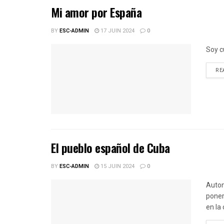
Mi amor por España
BY
ESC-ADMIN
17 JUIN 2024
0
Soy c
RE
El pueblo español de Cuba
BY
ESC-ADMIN
15 JUIN 2024
0
Auton
poner
en la