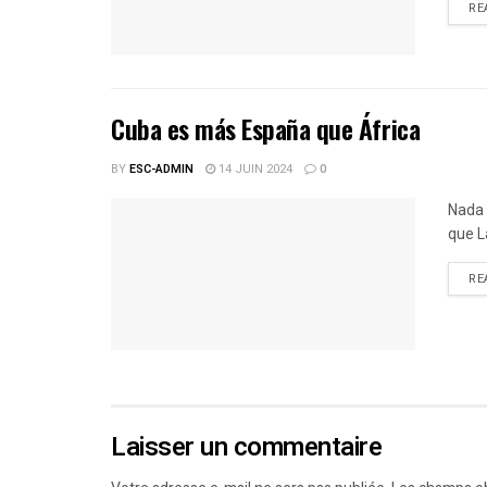
RE
Cuba es más España que África
BY
ESC-ADMIN
14 JUIN 2024
0
Nada 
que L
RE
Laisser un commentaire