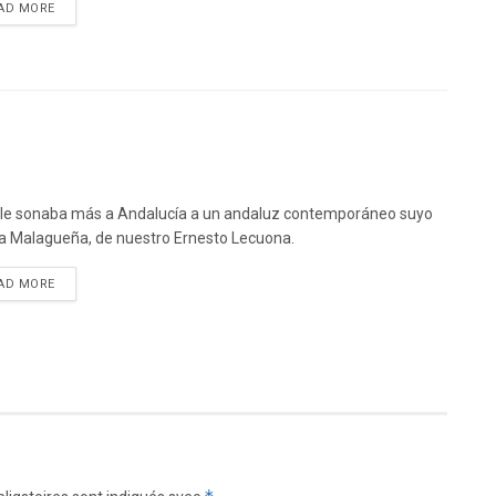
DETAILS
AD MORE
le sonaba más a Andalucía a un andaluz contemporáneo suyo
a Malagueña, de nuestro Ernesto Lecuona.
DETAILS
AD MORE