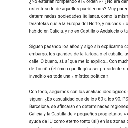
¿No estarían rompiendo el « orden »? ¿No era d
ostentoso lo de aquellos pueblerinos? Muy parec
determinadas sociedades italianas, como la misma
tarantelas que a la Europa del Norte, y muchos « c
habido en Galicia, y no en Castilla o Andalucía o 
Siguen pasando los años y sigo sin explicarme c
embargo, los grandes de la farlopa o el caballo, a
calle. O bueno, sí, sí que me lo explico… Con muc
de Touriño (el único que llegó a ser presidente so
invadirlo es toda una « mística política ».
Con todo, seguimos con los análisis ideológicos 
siguen. ¿Es casualidad que de los 80 a los 90, P
Barcelona, se afincaran en determinadas regiones 
Galicia y la Castilla de « pequeños propietarios »
ayuda de IU como eterno tonto útil) en las zonas