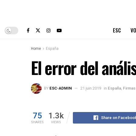
ESC
VO
Home
España
El error del análi
BY
ESC-ADMIN
21 juin 2019
in
España
,
Firmas
75
1.3k
Share on Faceboo
SHARES
VIEWS