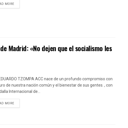
DETAILS
AD MORE
de Madrid: «No dejen que el socialismo les
EDUARDO TZOMPA ACC nace de un profundo compromiso con
turo de nuestra nación común y el bienestar de sus gentes. , con
alla Internacional de...
DETAILS
AD MORE