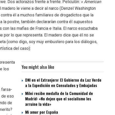
e. Dos actorazos frente a frente. Peliculón:
« American
el madero le viene a decir al narco (Denzel Washington
 contra él a muchos familiares de drogadictos que la
a la postre, también declararían contra él supuestos
con las mafias de Francia e Italia. El narco escuchaba
ue por lo que representa. El madero dice que él no se
eta (como digo, soy muy embustero para los diálogos,
ística del caso):
presenta
You might also like
e los
DNI en el Extranjero: El Gobierno da Luz Verde
a la Expedición en Consulados y Embajadas
 farsa-
Milei recibe medalla de la Comunidad de
o de eso
Madrid: «No dejen que el socialismo les
ando de
arruine la vida»
merito?
Mi amor por España