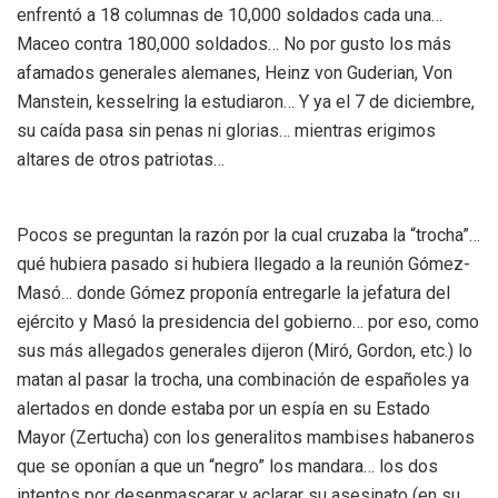
enfrentó a 18 columnas de 10,000 soldados cada una…
Maceo contra 180,000 soldados… No por gusto los más
afamados generales alemanes, Heinz von Guderian, Von
Manstein, kesselring la estudiaron… Y ya el 7 de diciembre,
su caída pasa sin penas ni glorias… mientras erigimos
altares de otros patriotas…
Pocos se preguntan la razón por la cual cruzaba la “trocha”…
qué hubiera pasado si hubiera llegado a la reunión Gómez-
Masó… donde Gómez proponía entregarle la jefatura del
ejército y Masó la presidencia del gobierno… por eso, como
sus más allegados generales dijeron (Miró, Gordon, etc.) lo
matan al pasar la trocha, una combinación de españoles ya
alertados en donde estaba por un espía en su Estado
Mayor (Zertucha) con los generalitos mambises habaneros
que se oponían a que un “negro” los mandara… los dos
intentos por desenmascarar y aclarar su asesinato (en su