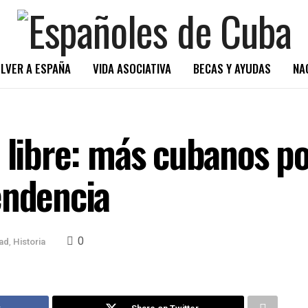
LVER A ESPAÑA
VIDA ASOCIATIVA
BECAS Y AYUDAS
NA
á libre: más cubanos p
endencia
0
ad
,
Historia