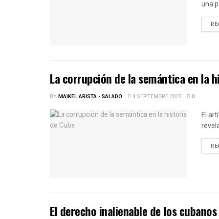
una p
RE
La corrupción de la semántica en la h
BY
MAIKEL ARISTA - SALADO
4 SEPTEMBRE 2025
0
El ar
revel
RE
El derecho inalienable de los cubanos