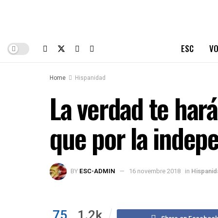
ESC
VO
Home
Hispanidad
La verdad te har
que por la indep
BY
ESC-ADMIN
16 novembre 2018
in
Hispanid
75
1.2k