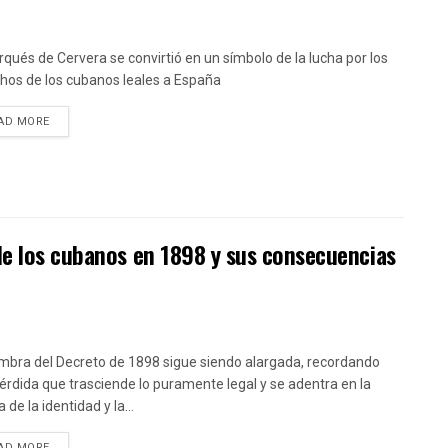
rqués de Cervera se convirtió en un símbolo de la lucha por los
hos de los cubanos leales a España
DETAILS
AD MORE
de los cubanos en 1898 y sus consecuencias
mbra del Decreto de 1898 sigue siendo alargada, recordando
érdida que trasciende lo puramente legal y se adentra en la
 de la identidad y la...
DETAILS
AD MORE