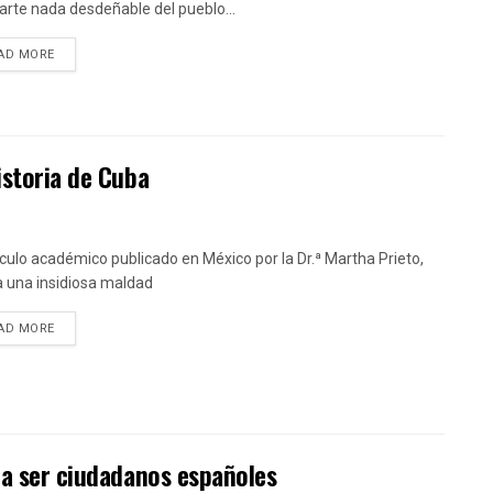
arte nada desdeñable del pueblo...
DETAILS
AD MORE
istoria de Cuba
tículo académico publicado en México por la Dr.ª Martha Prieto,
a una insidiosa maldad
DETAILS
AD MORE
 a ser ciudadanos españoles