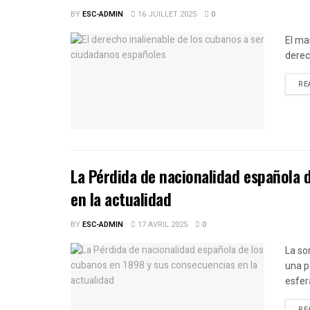
BY
ESC-ADMIN
16 JUILLET 2025
0
El ma
derec
RE
La Pérdida de nacionalidad española 
en la actualidad
BY
ESC-ADMIN
17 AVRIL 2025
0
La so
una p
esfera
RE