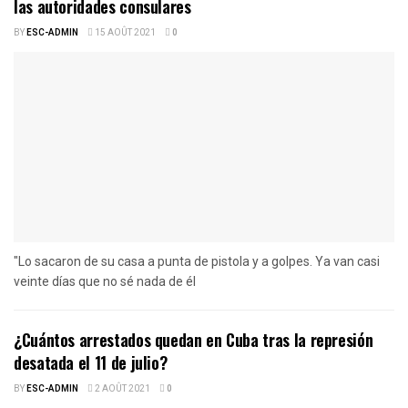
las autoridades consulares
BY
ESC-ADMIN
15 AOÛT 2021
0
"Lo sacaron de su casa a punta de pistola y a golpes. Ya van casi
veinte días que no sé nada de él
¿Cuántos arrestados quedan en Cuba tras la represión
desatada el 11 de julio?
BY
ESC-ADMIN
2 AOÛT 2021
0