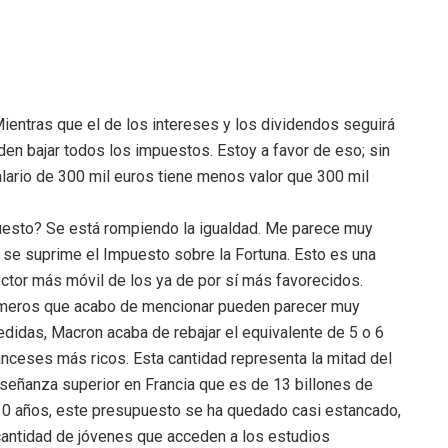
ntras que el de los intereses y los dividendos seguirá
en bajar todos los impuestos. Estoy a favor de eso; sin
ario de 300 mil euros tiene menos valor que 300 mil
uesto? Se está rompiendo la igualdad. Me parece muy
e se suprime el Impuesto sobre la Fortuna. Esto es una
sector más móvil de los ya de por sí más favorecidos.
úmeros que acabo de mencionar pueden parecer muy
edidas, Macron acaba de rebajar el equivalente de 5 o 6
ranceses más ricos. Esta cantidad representa la mitad del
nseñanza superior en Francia que es de 13 billones de
10 años, este presupuesto se ha quedado casi estancado,
cantidad de jóvenes que acceden a los estudios