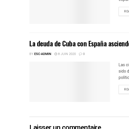
RE
La deuda de Cuba con España asciende
BY
ESC-ADMIN
8 JUIN 2020
0
Las c
sido 
políti
RE
Laisser un commentaire