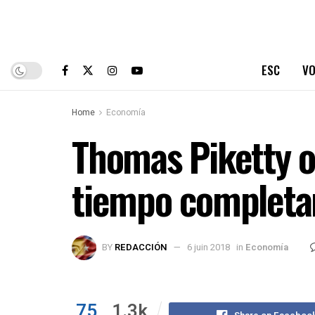
ESC
VO
Home
Economía
Thomas Piketty o
tiempo completa
BY
REDACCIÓN
6 juin 2018
in
Economía
75
1.3k