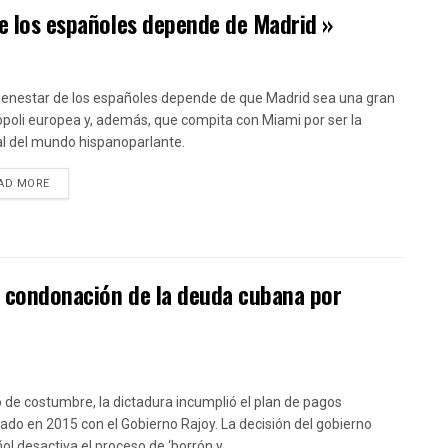
de los españoles depende de Madrid »
bienestar de los españoles depende de que Madrid sea una gran
poli europea y, además, que compita con Miami por ser la
al del mundo hispanoparlante.
DETAILS
AD MORE
a condonación de la deuda cubana por
de costumbre, la dictadura incumplió el plan de pagos
ado en 2015 con el Gobierno Rajoy. La decisión del gobierno
ol desactiva el proceso de ‘borrón y...