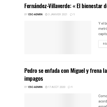
Fernández-Villaverde: « El bienestar 
BY
ESC-ADMIN
3 JANVIER 2021
1
Y el 
metró
capit
RE
Pedro se enfada con Miguel y frena l
impagos
BY
ESC-ADMIN
17 AOÛT 2020
1
Como 
acord
españ