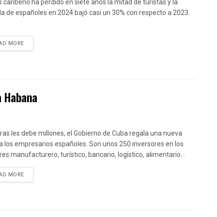
ís caribeño ha perdido en siete años la mitad de turistas y la
da de españoles en 2024 bajó casi un 30% con respecto a 2023.
DETAILS
AD MORE
La Habana
ras les debe millones, el Gobierno de Cuba regala una nueva
a los empresarios españoles. Son unos 250 inversores en los
es manufacturero, turístico, bancario, logístico, alimentario...
DETAILS
AD MORE