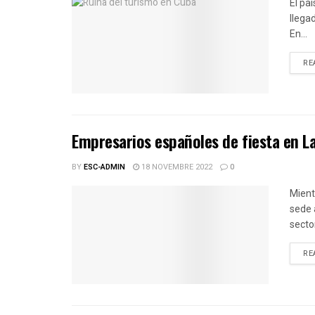
El pa
llega
En...
RE
Empresarios españoles de fiesta en 
BY
ESC-ADMIN
18 NOVEMBRE 2022
0
Mient
sede 
sector
RE