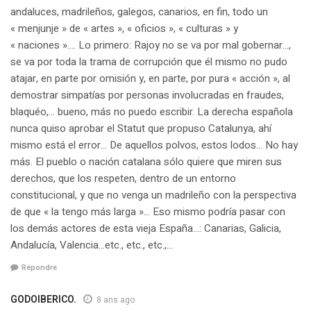
andaluces, madrileños, galegos, canarios, en fin, todo un
« menjunje » de « artes », « oficios », « culturas » y
« naciones »…. Lo primero: Rajoy no se va por mal gobernar…,
se va por toda la trama de corrupción que él mismo no pudo
atajar, en parte por omisión y, en parte, por pura « acción », al
demostrar simpatías por personas involucradas en fraudes,
blaquéo,… bueno, más no puedo escribir. La derecha española
nunca quiso aprobar el Statut que propuso Catalunya, ahí
mismo está el error… De aquellos polvos, estos lodos… No hay
más. El pueblo o nación catalana sólo quiere que miren sus
derechos, que los respeten, dentro de un entorno
constitucional, y que no venga un madrileño con la perspectiva
de que « la tengo más larga »… Eso mismo podría pasar con
los demás actores de esta vieja España…: Canarias, Galicia,
Andalucía, Valencia…etc., etc., etc.,…
Répondre
GODOIBERICO.
8 ans ago