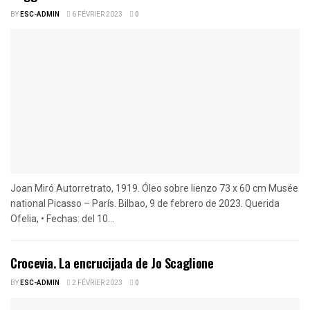
BY
ESC-ADMIN
6 FÉVRIER 2023
0
Joan Miró Autorretrato, 1919. Óleo sobre lienzo 73 x 60 cm Musée
national Picasso – París. Bilbao, 9 de febrero de 2023. Querida
Ofelia, • Fechas: del 10...
Crocevia. La encrucijada de Jo Scaglione
BY
ESC-ADMIN
2 FÉVRIER 2023
0