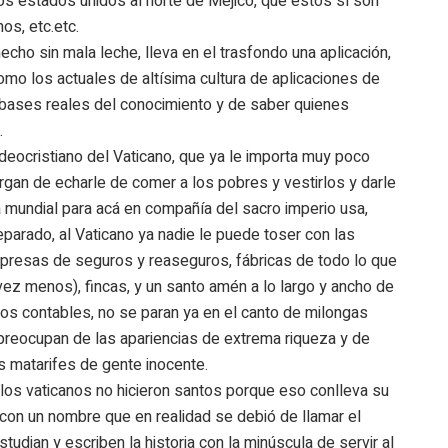
rios estados unidos al norte de Méjico, que éstos sí son
os, etc.etc.
cho sin mala leche, lleva en el trasfondo una aplicación,
mo los actuales de altísima cultura de aplicaciones de
s bases reales del conocimiento y de saber quienes
.
 judeocristiano del Vaticano, que ya le importa muy poco
rgan de echarle de comer a los pobres y vestirlos y darle
 mundial para acá en compañía del sacro imperio usa,
parado, al Vaticano ya nadie le puede toser con las
resas de seguros y reaseguros, fábricas de todo lo que
ez menos), fincas, y un santo amén a lo largo y ancho de
dos contables, no se paran ya en el canto de milongas
preocupan de las apariencias de extrema riqueza y de
s matarifes de gente inocente.
los vaticanos no hicieron santos porque eso conlleva su
o con un nombre que en realidad se debió de llamar el
udian y escriben la historia con la minúscula de servir al