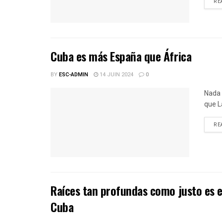
RE
Cuba es más España que África
BY
ESC-ADMIN
14 JUIN 2024
0
Nada 
que L
RE
Raíces tan profundas como justo es e
Cuba