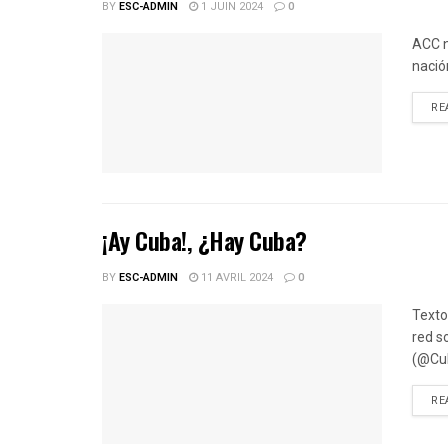
BY
ESC-ADMIN
1 JUIN 2024
0
ACC n
nació
RE
¡Ay Cuba!, ¿Hay Cuba?
BY
ESC-ADMIN
11 AVRIL 2024
0
Texto
red s
(@Cub
RE