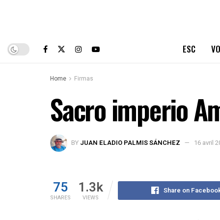
ESC
VO
Home
Firmas
Sacro imperio Am
BY
JUAN ELADIO PALMIS SÁNCHEZ
16 avril 
75
1.3k
Share on Faceboo
SHARES
VIEWS