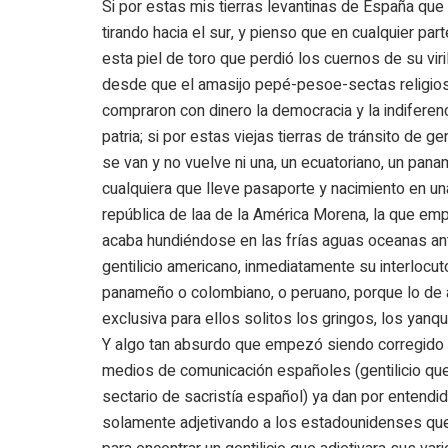
Si por estas mis tierras levantinas de España que
tirando hacia el sur, y pienso que en cualquier par
esta piel de toro que perdió los cuernos de su viri
desde que el amasijo pepé-pesoe-sectas religio
compraron con dinero la democracia y la indiferen
patria; si por estas viejas tierras de tránsito de g
se van y no vuelve ni una, un ecuatoriano, un pana
cualquiera que lleve pasaporte y nacimiento en un
república de laa de la América Morena, la que emp
acaba hundiéndose en las frías aguas oceanas ant
gentilicio americano, inmediatamente su interlocuto
panameño o colombiano, o peruano, porque lo de a
exclusiva para ellos solitos los gringos, los yanqu
Y algo tan absurdo que empezó siendo corregido y
medios de comunicación españoles (gentilicio que
sectario de sacristía español) ya dan por entendi
solamente adjetivando a los estadounidenses que,