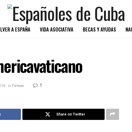
LVER A ESPAÑA
VIDA ASOCIATIVA
BECAS Y AYUDAS
NA
ericavaticano
1
2018
in
Firmas
k
Share on Twitter