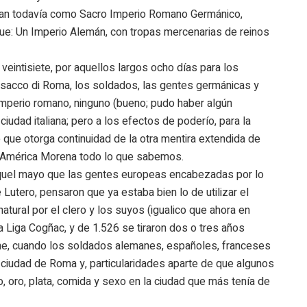
jetivan todavía como Sacro Imperio Romano Germánico,
fue: Un Imperio Alemán, con tropas mercenarias de reinos
veintisiete, por aquellos largos ocho días para los
 sacco di Roma, los soldados, las gentes germánicas y
mperio romano, ninguno (bueno; pudo haber algún
udad italiana; pero a los efectos de poderío, para la
 que otorga continuidad de la otra mentira extendida de
a América Morena todo lo que sabemos.
n aquel mayo que las gentes europeas encabezadas por lo
 Lutero, pensaron que ya estaba bien lo de utilizar el
atural por el clero y los suyos (igualico que ahora en
 la Liga Cogñac, y de 1.526 se tiraron dos o tres años
ine, cuando los soldados alemanes, españoles, franceses
a ciudad de Roma y, particularidades aparte de que algunos
o, oro, plata, comida y sexo en la ciudad que más tenía de