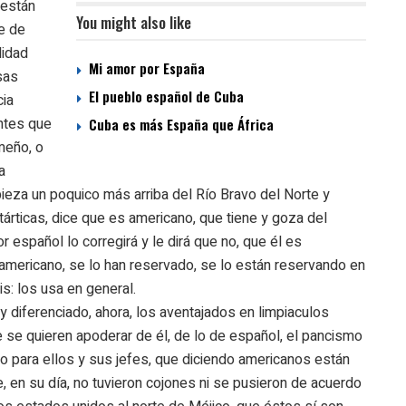
 están
You might also like
te de
lidad
Mi amor por España
sas
El pueblo español de Cuba
cia
entes que
Cuba es más España que África
meño, o
a
ieza un poquico más arriba del Río Bravo del Norte y
árticas, dice que es americano, que tiene y goza del
r español lo corregirá y le dirá que no, que él es
mericano, se lo han reservado, se lo están reservando en
is: los usa en general.
 diferenciado, ahora, los aventajados en limpiaculos
 se quieren apoderar de él, de lo de español, el pancismo
do para ellos y sus jefes, que diciendo americanos están
 en su día, no tuvieron cojones ni se pusieron de acuerdo