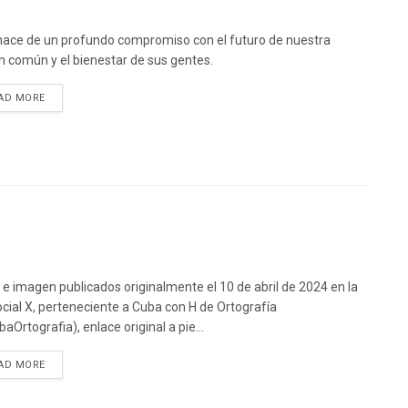
ace de un profundo compromiso con el futuro de nuestra
n común y el bienestar de sus gentes.
DETAILS
AD MORE
 e imagen publicados originalmente el 10 de abril de 2024 en la
ocial X, perteneciente a Cuba con H de Ortografía
aOrtografia), enlace original a pie...
DETAILS
AD MORE