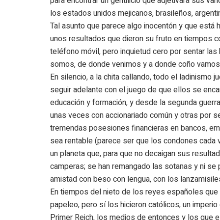
para encontrar un gentilicio que adjetivara sus va
los estados unidos mejicanos, brasileños, argentin
Tal asunto que parece algo inocentón y que está he
unos resultados que dieron su fruto en tiempos co
teléfono móvil, pero inquietud cero por sentar la
somos, de donde venimos y a donde coño vamos
En silencio, a la chita callando, todo el ladinismo
seguir adelante con el juego de que ellos se enca
educación y formación, y desde la segunda guerra
unas veces con accionariado común y otras por se
tremendas posesiones financieras en bancos, emp
sea rentable (parece ser que los condones cada v
un planeta que, para que no decaigan sus resulta
camperas; se han remangado las sotanas y ni se 
amistad con beso con lengua, con los lanzamisile
En tiempos del nieto de los reyes españoles que 
papeleo, pero sí los hicieron católicos, un imperi
Primer Reich, los medios de entonces y los que est