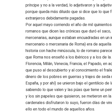
príncipe y no a la verdad, lo adjetivaron y la ad
porque queda más diluido que si dice que lo que 
extranjeros debidamente pagadas.
Por aquel mayo corriendo el año de mil quinientos 
romanos que dicen las crónicas que duró el saco,
mercenarias, aunque estaban encuadradas en un i
mercenario o mercenaria de Roma) era de aquella ci
historia con hache minúscula, lo de romano parece
que Roma nos enseñó a los ibéricos y a los de l
Florencia, Milán, Venecia, Francia, el Papado, e
que puso al descubierto y al conocimiento el fraile
dinero de los pobres en guerras y trajes de seda n
España, y por ahí) se unieron bajo el gentilicio de
sabiendo lo que valen y las púas que tiene un pe
y los sin papeles que quisieron, se metieron en l
cardenales disfrutaron lo suyo, fueron días de vin
ello en todo el mundo de aquellos años.