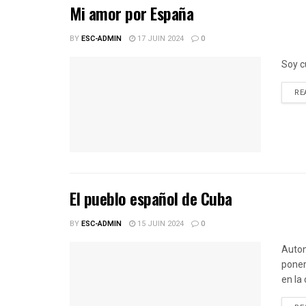
Mi amor por España
BY
ESC-ADMIN
17 JUIN 2024
0
Soy c
RE
El pueblo español de Cuba
BY
ESC-ADMIN
15 JUIN 2024
0
Auton
poner
en la