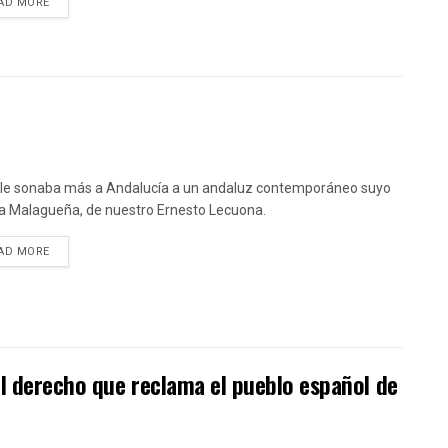
DETAILS
AD MORE
le sonaba más a Andalucía a un andaluz contemporáneo suyo
a Malagueña, de nuestro Ernesto Lecuona.
DETAILS
AD MORE
l derecho que reclama el pueblo español de