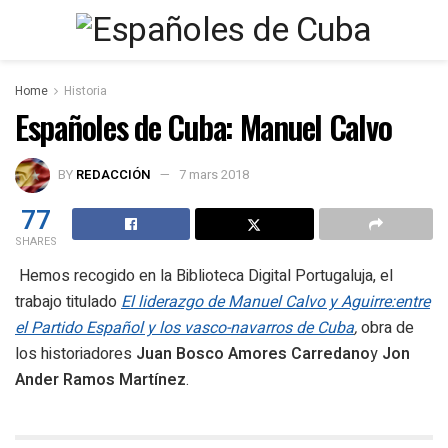
Home
Historia
Españoles de Cuba: Manuel Calvo
BY
REDACCIÓN
7 mars 2018
77
SHARES
Hemos recogido en la Biblioteca Digital Portugaluja, el
trabajo titulado
El liderazgo de Manuel Calvo y Aguirre:entre
el Partido Español y los vasco-navarros de Cuba
,
obra de
los historiadores
Juan Bosco Amores Carredano
y
Jon
Ander Ramos Martínez
.